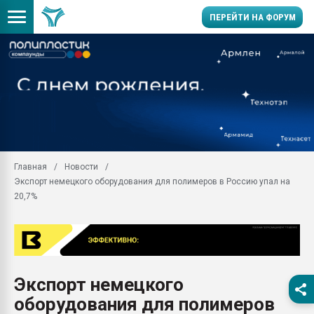
ПЕРЕЙТИ НА ФОРУМ
Продажа готового бизн
производство SPC лам
цикла
29.07.2026 ФРП помог 
заводу пластмасс" зах
ППЭ
Главная
Новости
Помощь в подборе мат
Экспорт немецкого оборудования для полимеров в Россию упал на
Вакуум-формовочные 
20,7%
ближайшее подмосковье
Подмосковье, Москва
28.07.2026 Автоматиза
первый план в перераб
пластмасс
Экспорт немецкого
28.07.2026 "Техноникол
оборудования для полимеров
ситуацией на строител