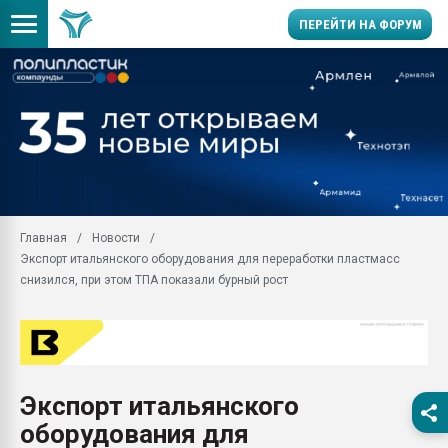
ПЕРЕЙТИ НА ФОРУМ
Продажа готового бизн
производство SPC лам
цикла
29.07.2026 ФРП помог 
заводу пластмасс" зах
ППЭ
Главная
Новости
Помощь в подборе мат
Экспорт итальянского оборудования для переработки пластмасс
Вакуум-формовочные 
снизился, при этом ТПА показали бурный рост
ближайшее подмосковье
Подмосковье, Москва
28.07.2026 Автоматиза
первый план в перераб
пластмасс
Экспорт итальянского
28.07.2026 "Техноникол
оборудования для
ситуацией на строител