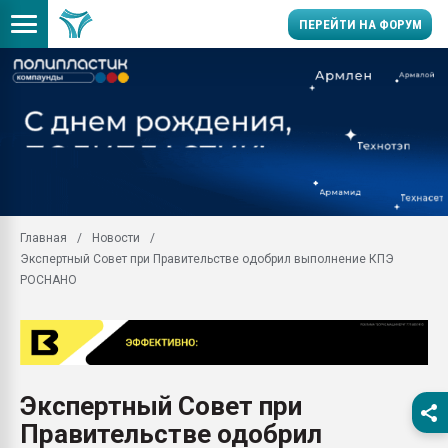
ПЕРЕЙТИ НА ФОРУМ
Продажа готового бизн
производство SPC лам
цикла
29.07.2026 ФРП помог 
заводу пластмасс" зах
ППЭ
Главная
Новости
Помощь в подборе мат
Экспертный Совет при Правительстве одобрил выполнение КПЭ
Вакуум-формовочные 
РОСНАНО
ближайшее подмосковье
Подмосковье, Москва
28.07.2026 Автоматиза
первый план в перераб
пластмасс
Экспертный Совет при
28.07.2026 "Техноникол
Правительстве одобрил
ситуацией на строител