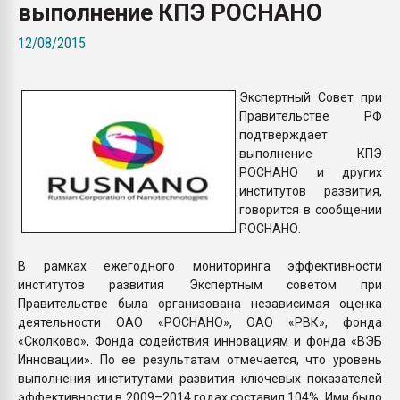
выполнение КПЭ РОСНАНО
Всё, что касается выду
бутылок
12/08/2015
ПЕРЕЙТИ НА 
Экспертный Совет при
Правительстве РФ
подтверждает
выполнение КПЭ
РОСНАНО и других
институтов развития,
говорится в сообщении
РОСНАНО.
В рамках ежегодного мониторинга эффективности
институтов развития Экспертным советом при
Правительстве была организована независимая оценка
деятельности ОАО «РОСНАНО», ОАО «РВК», фонда
«Сколково», Фонда содействия инновациям и фонда «ВЭБ
Инновации». По ее результатам отмечается, что уровень
выполнения институтами развития ключевых показателей
эффективности в 2009–2014 годах составил 104%. Ими было