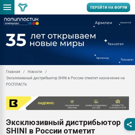
ПЕРЕЙТИ НА ФОРУМ
Продажа готового бизн
производство SPC лам
цикла
29.07.2026 ФРП помог 
заводу пластмасс" зах
ППЭ
Главная
Новости
Помощь в подборе мат
Эксклюзивный дистрибьютор SHINI в России отметит назначение на
Вакуум-формовочные 
РОСПЛАСТе
ближайшее подмосковье
Подмосковье, Москва
28.07.2026 Автоматиза
первый план в перераб
пластмасс
Эксклюзивный дистрибьютор
28.07.2026 "Техноникол
SHINI в России отметит
ситуацией на строител