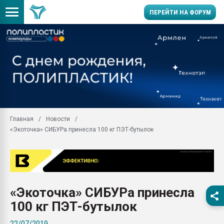
ПЕРЕЙТИ НА ФОРУМ
Помощь в подборе мат
Вакуум-формовочные 
ближайшее подмосковье
Подмосковье, Москва
28.07.2026 Автоматиза
первый план в перераб
Главная
Новости
пластмасс
«Экоточка» СИБУРа принесла 100 кг ПЭТ-бутылок
28.07.2026 "Техноникол
ситуацией на строител
Всё, что касается выду
бутылок
«Экоточка» СИБУРа принесла
Материал поверхности 
вакуумного формовани
100 кг ПЭТ-бутылок
Продам отходы Компо
22/07/2019
поликарбоната и АБС-п