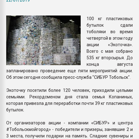
Armaloy PC/ABS-1IM че
100 кг пластиковых
ПЕРЕЙТИ НА 
бутылок сдали
тоболяки во время
четвертой в этом году
акции «Экоточка».
Всего с мая собрано
535 кг вторсырья. До
конца августа
запланировано проведение еще пяти мероприятий акции.
Об этом сегодня сообщила пресс-служба "СИБУР Тобольск".
Экоточку посетили более 120 человек, приходили целыми
семьями. Рекордсменом дня стала семья Копаниных,
которая привезла для переработки почти 39 кг пластиковых
бутылок.
От организаторов акции - компании «СИБУР» и центра
#Тобольскмойгород» - победители и призеры, занявшие 2 и
3 места, получили подарки на память. Сладкие сувениры и