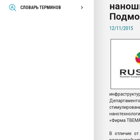
нанош
Всё, что касается выду
СЛОВАРЬ ТЕРМИНОВ
бутылок
Подмо
12/11/2015
ПЕРЕЙТИ НА 
инфраструкту
Департамент
стимулирова
нанотехноло
«Фирма ТВЕМА
В отличие от