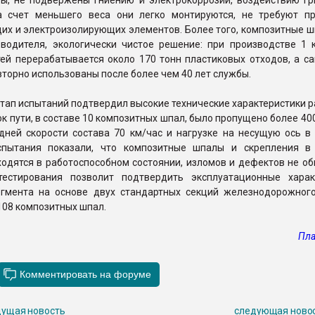
вы, не подвержены гниению и электрокоррозии, воздействию гр
а счет меньшего веса они легко монтируются, не требуют п
их и электроизолирующих элементов. Более того, композитные ш
водителя, экологически чистое решение: при производстве 1 
тей перерабатывается около 170 тонн пластиковых отходов, а с
вторно использованы после более чем 40 лет службы.
ап испытаний подтвердил высокие технические характеристики р
ок пути, в составе 10 композитных шпал, было пропущено более 40
дней скорости состава 70 км/час и нагрузке на несущую ось в 
спытания показали, что композитные шпалы и скрепления в
одятся в работоспособном состоянии, изломов и дефектов не об
естирования позволит подтвердить эксплуатационные харак
егмента на основе двух стандартных секций железнодорожного
108 композитных шпал.
Пла
ущая новость
следующая ново