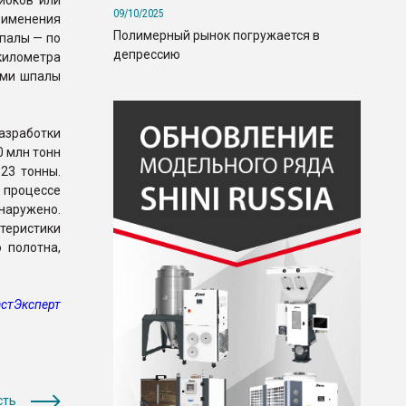
ибков или
09/10/2025
рименения
Полимерный рынок погружается в
палы — по
депрессию
километра
ами шпалы
азработки
0 млн тонн
23 тонны.
 процессе
наружено.
теристики
 полотна,
стЭксперт
сть