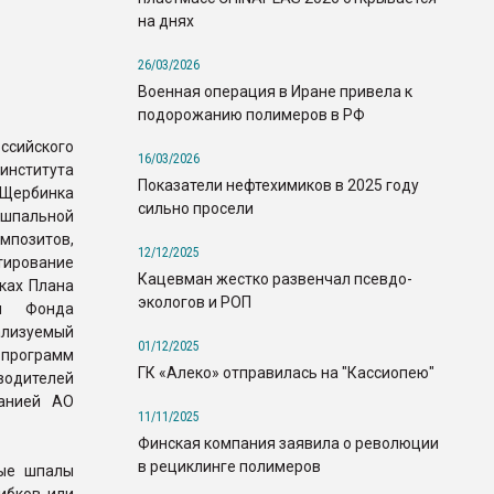
на днях
26/03/2026
Военная операция в Иране привела к
подорожанию полимеров в РФ
ссийского
16/03/2026
ститута
Показатели нефтехимиков в 2025 году
Щербинка
сильно просели
 шпальной
позитов,
12/12/2025
ирование
Кацевман жестко развенчал псевдо-
ках Плана
экологов и РОП
и Фонда
ализуемый
01/12/2025
программ
ГК «Алеко» отправилась на "Кассиопею"
одителей
панией АО
11/11/2025
Финская компания заявила о революции
в рециклинге полимеров
ные шпалы