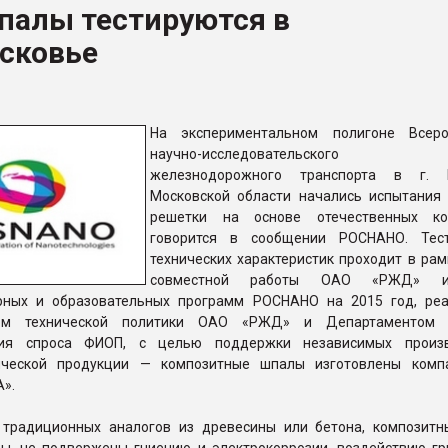
палы тестируются в
ва ПЭТ
сковье
ФОРУМ
На экспериментальном полигоне Всеро
научно-исследовательского ин
железнодорожного транспорта в г. 
Московской области начались испытания
решетки на основе отечественных ком
говорится в сообщении РОСНАНО. Тест
технических характеристик проходит в рам
совместной работы ОАО «РЖД» 
рных и образовательных программ РОСНАНО на 2015 год, ре
ом технической политики ОАО «РЖД» и Департаментом 
ния спроса ФИОП, с целью поддержки независимых произв
гической продукции — композитные шпалы изготовлены ком
».
 традиционных аналогов из древесины или бетона, композит