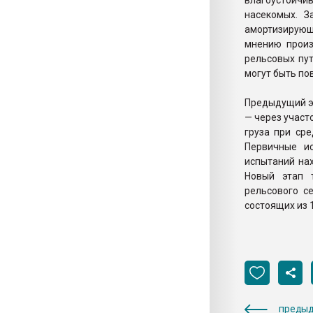
влагоустойчи
насекомых. З
амортизирующ
мнению произ
рельсовых пу
могут быть по
Предыдущий эт
— через участ
груза при сре
Первичные и
испытаний нах
Новый этап т
рельсового с
состоящих из 
предыд