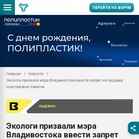
ПЕРЕЙТИ НА ФОРУМ
Продажа готового бизн
производство SPC лам
цикла
29.07.2026 ФРП помог 
заводу пластмасс" зах
ППЭ
Главная
Новости
Помощь в подборе мат
Экологи призвали мэра Владивостока ввести запрет на продажу
Вакуум-формовочные 
пластиковых пакетов
ближайшее подмосковье
Подмосковье, Москва
28.07.2026 Автоматиза
первый план в перераб
пластмасс
Экологи призвали мэра
28.07.2026 "Техноникол
Владивостока ввести запрет
ситуацией на строител