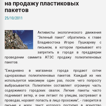
на продажу пластиковых
Всё, что касается выду
бутылок
пакетов
25/10/2011
ПЕРЕЙТИ НА 
Активисты экологического движения
"Зеленый пакет" обратились к главе
Владивостока Игорю Пушкареву с
письмом, в котором призывают его
запретить в городе в преддверии
проведении саммита АТЭС продажу полиэтиленовых
пакетов.
"Ежедневно в магазинах города продают сотни
одноразовых полиэтиленовых пакетов. Каждый из них
используется максимум один раз, после чего попросту
выбрасывается. Полиэтилен составляет огромную часть
содержимого городских свалок. Легкие пакеты часто
поднимает ветер, и они летают по улицам, застревают в
проводах, норовят попасть в лицо прохожим", - говорится в
письме к мэру, текст которого поступил в агентство