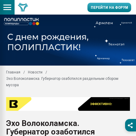
ПЕРЕЙТИ НА ФОРУМ
Продажа готового бизн
производство SPC лам
цикла
29.07.2026 ФРП помог 
заводу пластмасс" зах
ППЭ
Главная
Новости
Помощь в подборе мат
Эхо Волоколамска. Губернатор озаботился раздельным сбором
Вакуум-формовочные 
мусора
ближайшее подмосковье
Подмосковье, Москва
28.07.2026 Автоматиза
первый план в перераб
пластмасс
Эхо Волоколамска.
28.07.2026 "Техноникол
Губернатор озаботился
ситуацией на строител