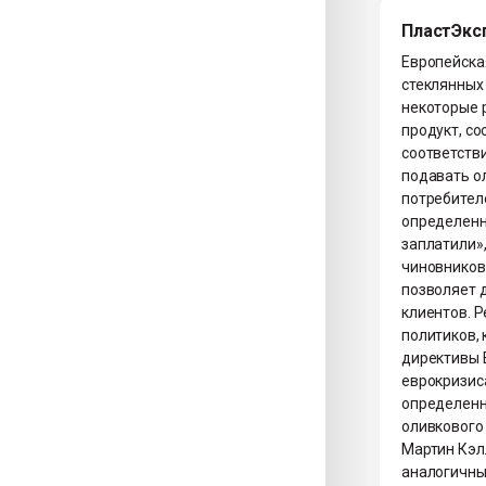
ПластЭкс
Европейска
стеклянных 
некоторые 
продукт, со
соответстви
подавать о
потребителе
определенно
заплатили»
чиновников
позволяет 
клиентов. 
политиков,
директивы 
еврокризиса
определенн
оливкового
Мартин Кэл
аналогичные