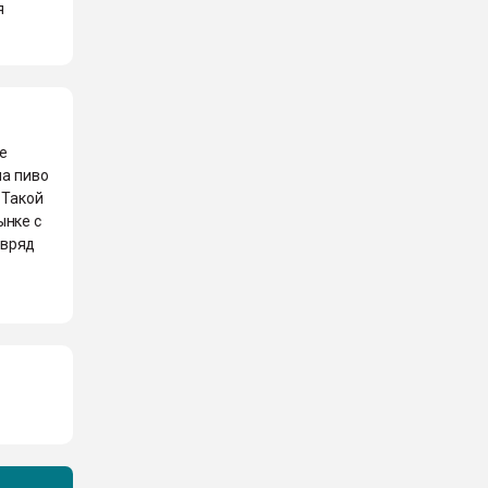
я
ше
на пиво
 Такой
ынке с
 вряд