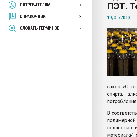
ПЭТ. Т
ПОТРЕБИТЕЛЯМ
Armaloy PC/ABS-1IM че
СПРАВОЧНИК
19/05/2013
ПЕРЕЙТИ НА 
СЛОВАРЬ ТЕРМИНОВ
закон «О го
спирта, ал
потребления 
В соответст
полимерной 
полностью и
материала/ 