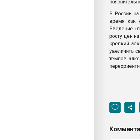
пояснительно
В России на
время как н
Введение «п
росту цен н
крепкий алк
увеличить с
темпов алко
переориенти
Коммента