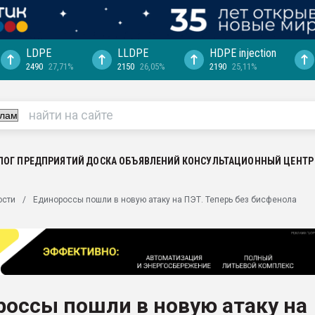
LDPE
LLDPE
HDPE injection
2490
27,71%
2150
26,05%
2190
25,11%
ериала
машины:
, с.-в.
ция выходит на
отке
ЛОГ ПРЕДПРИЯТИЙ
ДОСКА ОБЪЯВЛЕНИЙ
КОНСУЛЬТАЦИОННЫЙ ЦЕНТР
ь" довольна
ости
Единороссы пошли в новую атаку на ПЭТ. Теперь без бисфенола
ьном рынке
ва ПЭТ
пуансона для
я
оссы пошли в новую атаку на
зиция
ластика