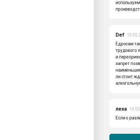
используемы
производст
Def
19.05.
Едросам так
трудового л
и переориен
запрет поз
наименьшим
ли стоит жд
алкогольную
леха
19.05
Если о разли