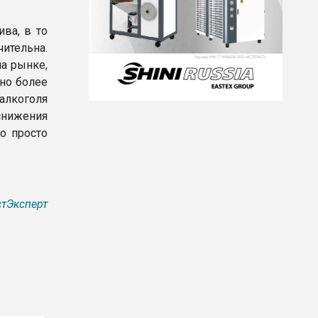
ва, в то
ительна.
а рынке,
 но более
алкоголя
снижения
о просто
тЭксперт