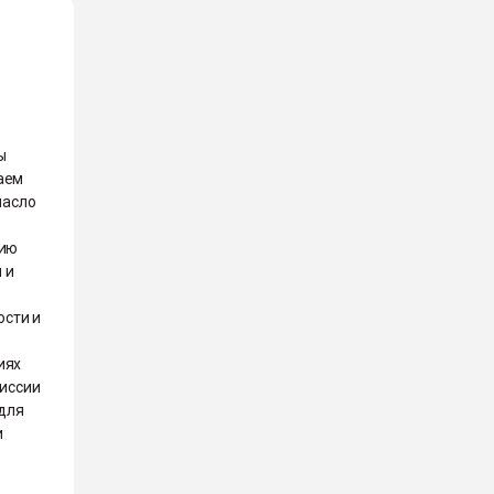
ы
аем
масло
нию
 и
ости и
иях
миссии
для
и