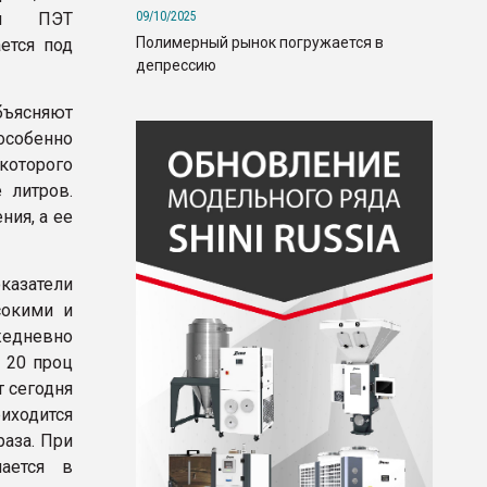
09/10/2025
ал ПЭТ
Полимерный рынок погружается в
ется под
депрессию
ъясняют
собенно
которого
 литров.
ния, а ее
азатели
сокими и
едневно
 20 проц
т сегодня
риходится
раза. При
ается в