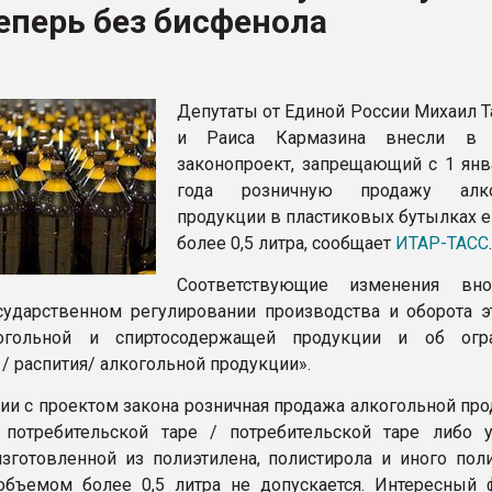
еперь без бисфенола
рный цвет
ФОРУМ
Депутаты от Единой России Михаил Т
и Раиса Кармазина внесли в 
законопроект, запрещающий с 1 янв
года розничную продажу алко
продукции в пластиковых бутылках 
более 0,5 литра, сообщает
ИТАР-ТАСС
.
Соответствующие изменения вно
сударственном регулировании производства и оборота э
когольной и спиртосодержащей продукции и об огр
/ распития/ алкогольной продукции».
вии с проектом закона розничная продажа алкогольной пр
потребительской таре / потребительской таре либо у
зготовленной из полиэтилена, полистирола и иного пол
объемом более 0,5 литра не допускается. Интересный ф