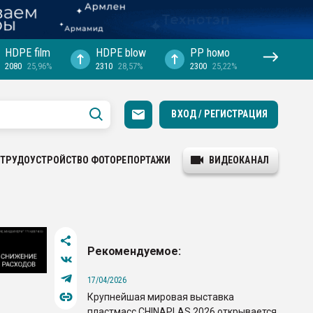
HDPE film
HDPE blow
PP hомо
2080
25,96%
2310
28,57%
2300
25,22%
ВХОД / РЕГИСТРАЦИЯ
ТРУДОУСТРОЙСТВО
ФОТОРЕПОРТАЖИ
ВИДЕОКАНАЛ
Рекомендуемое:
17/04/2026
Крупнейшая мировая выставка
пластмасс CHINAPLAS 2026 открывается