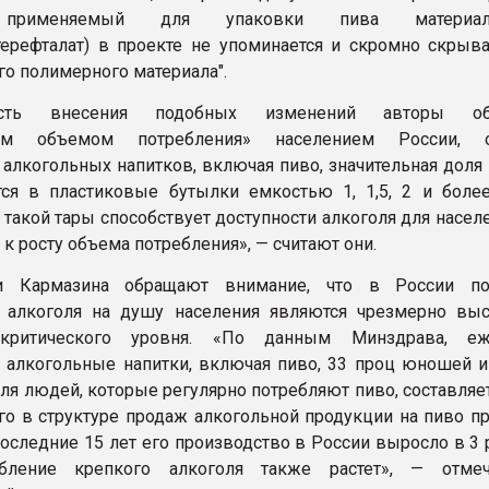
 применяемый для упаковки пива матери
терефталат) в проекте не упоминается и скромно скрыва
го полимерного материала".
ость внесения подобных изменений авторы об
им объемом потребления» населением России, о
алкогольных напитков, включая пиво, значительная доля 
ся в пластиковые бутылки емкостью 1, 1,5, 2 и более
такой тары способствует доступности алкоголя для населе
к росту объема потребления», — считают они.
и Кармазина обращают внимание, что в России пок
я алкоголя на душу населения являются чрезмерно вы
 критического уровня. «По данным Минздрава, еж
 алкогольные напитки, включая пиво, 33 проц юношей и
ля людей, которые регулярно потребляют пиво, составляе
его в структуре продаж алкогольной продукции на пиво п
последние 15 лет его производство в России выросло в 3 
бление крепкого алкоголя также растет», — отмеч