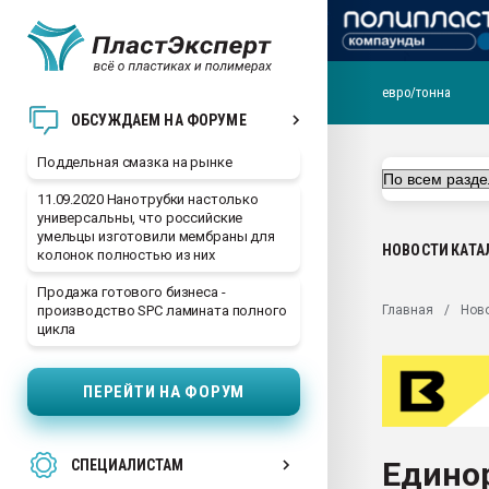
евро/тонна
Помощь в подборе мат
ОБСУЖДАЕМ НА ФОРУМЕ
Вакуум-формовочные 
Поддельная смазка на рынке
ближайшее подмосковье
Подмосковье, Москва
11.09.2020 Нанотрубки настолько
универсальны, что российские
28.07.2026 Автоматиза
умельцы изготовили мембраны для
первый план в перераб
НОВОСТИ
КАТА
колонок полностью из них
пластмасс
Продажа готового бизнеса -
28.07.2026 "Техноникол
Главная
Нов
производство SPC ламината полного
ситуацией на строител
цикла
Всё, что касается выду
бутылок
ПЕРЕЙТИ НА ФОРУМ
Материал поверхности 
вакуумного формовани
Единор
СПЕЦИАЛИСТАМ
Продам отходы Компо
поликарбоната и АБС-п