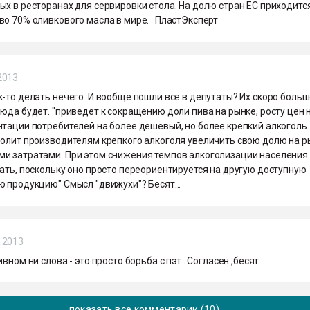
х в ресторанах для сервировки стола. На долю стран ЕС приходитс
во 70% оливкового масла в мире. ПластЭксперт
2013
-то делать нечего. И вообще пошли все в депутаты? Их скоро боль
юда будет. "приведет к сокращению доли пива на рынке, росту цен 
тации потребителей на более дешевый, но более крепкий алкоголь.
волит производителям крепкого алкоголя увеличить свою долю на р
и затратами. При этом снижения темпов алкоголизации населения
ать, поскольку оно просто переориентируется на другую доступную
 продукцию" Смысл "движухи"? Бесят...
.2013
вном ни слова - это просто борьба с пэт . Согласен ,бесят .
показать все комментарии (10)