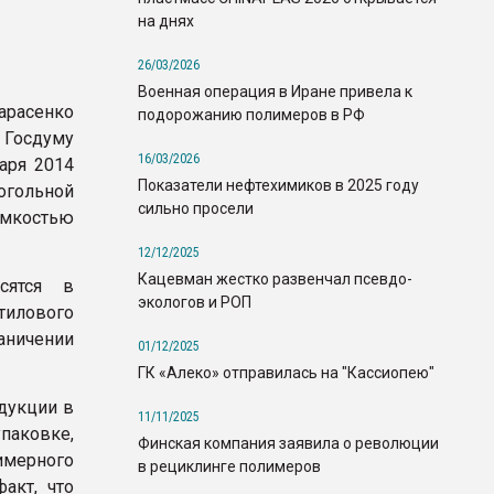
на днях
26/03/2026
Военная операция в Иране привела к
арасенко
подорожанию полимеров в РФ
Госдуму
16/03/2026
аря 2014
Показатели нефтехимиков в 2025 году
гольной
сильно просели
емкостью
12/12/2025
Кацевман жестко развенчал псевдо-
сятся в
экологов и РОП
тилового
аничении
01/12/2025
ГК «Алеко» отправилась на "Кассиопею"
одукции в
11/11/2025
паковке,
Финская компания заявила о революции
имерного
в рециклинге полимеров
акт, что