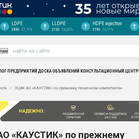
LDPE
LLDPE
HDPE injection
2490
27,71%
2150
26,05%
2190
25,11%
ериала
машины:
, с.-в.
ция выходит на
отке
ЛОГ ПРЕДПРИЯТИЙ
ДОСКА ОБЪЯВЛЕНИЙ
КОНСУЛЬТАЦИОННЫЙ ЦЕНТР
ь" довольна
ости
ЭЦАК АО «КАУСТИК» по прежнему технически компетентен
ьном рынке
ва ПЭТ
пуансона для
я
АО «КАУСТИК» по прежнему
зиция
ластика