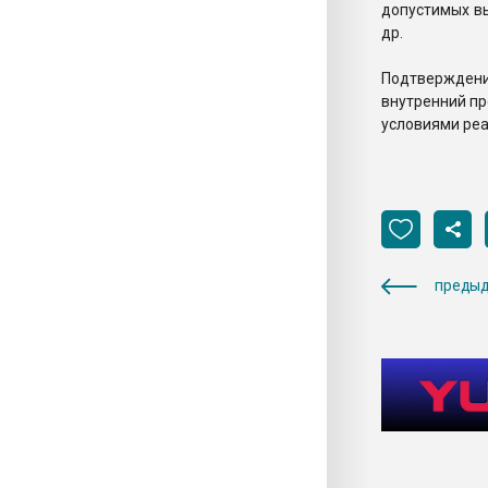
допустимых вы
др.
Подтвержден
внутренний п
условиями ре
предыд