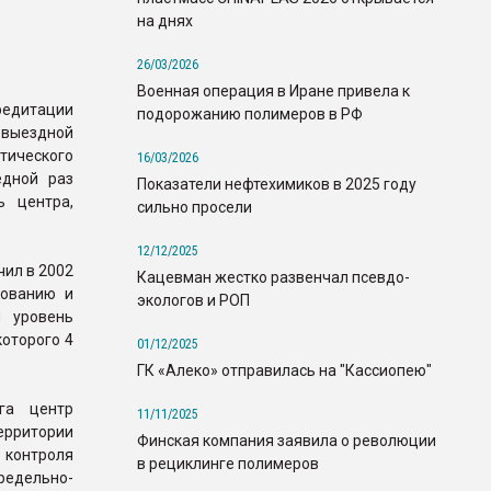
на днях
26/03/2026
Военная операция в Иране привела к
дитации
подорожанию полимеров в РФ
 выездной
ического
16/03/2026
едной раз
Показатели нефтехимиков в 2025 году
ь центра,
сильно просели
12/12/2025
ил в 2002
Кацевман жестко развенчал псевдо-
рованию и
экологов и РОП
й уровень
которого 4
01/12/2025
ГК «Алеко» отправилась на "Кассиопею"
га центр
11/11/2025
рритории
Финская компания заявила о революции
 контроля
в рециклинге полимеров
едельно-