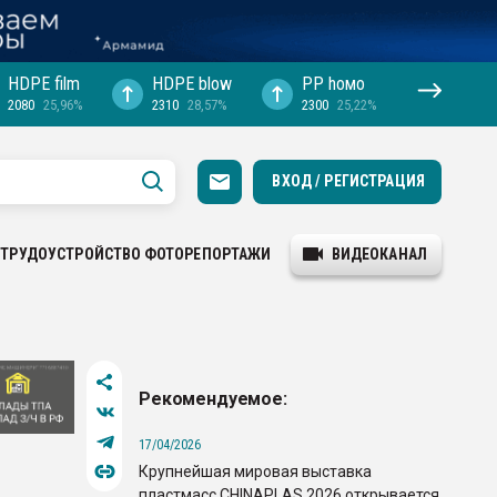
HDPE film
HDPE blow
PP hомо
2080
25,96%
2310
28,57%
2300
25,22%
ВХОД / РЕГИСТРАЦИЯ
ТРУДОУСТРОЙСТВО
ФОТОРЕПОРТАЖИ
ВИДЕОКАНАЛ
Рекомендуемое:
17/04/2026
Крупнейшая мировая выставка
пластмасс CHINAPLAS 2026 открывается