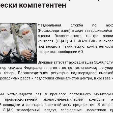
чески компетентен
рный цвет
ФОРУМ
Федеральная служба по аккре
(Росаккредитация) в ходе завершившейся
оценки Экологического центра аналит
контроля (ЭЦАК) АО «КАУСТИК» в очер
подтвердила техническую компетентност
говорится в сообщении АО.
Впервые аттестат аккредитации ЭЦАК получ
 пор сначала Федеральное агентство по техническому регули
 а теперь Росаккредитация регулярно подтверждает высоки
роводимых работ и подготовки специалистов центра, в составе 
ии четырнадцати лет в процессе постоянного мониторин
т производственный эколого-аналитический контроль те
 площадки и санитарно-защитной зоны предприятия. В сфере
в ЭЦАК атмосферный воздух, соблюдение нормативов пр