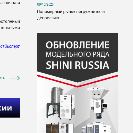
а, почва и
09/10/2025
Полимерный рынок погружается в
депрессию
остоянный
ательными
стЭксперт
сть