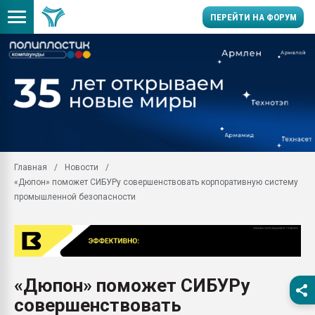
ПЕРЕЙТИ НА ФОРУМ
Помощь в подборе мат
Вакуум-формовочные 
ближайшее подмосковье
Подмосковье, Москва
28.07.2026 Автоматиза
первый план в перераб
Главная
Новости
пластмасс
«Дюпон» поможет СИБУРу совершенствовать корпоративную систему
28.07.2026 "Техноникол
промышленной безопасности
ситуацией на строител
Всё, что касается выду
бутылок
Материал поверхности 
вакуумного формовани
«Дюпон» поможет СИБУРу
совершенствовать
Продам отходы Компо
поликарбоната и АБС-п