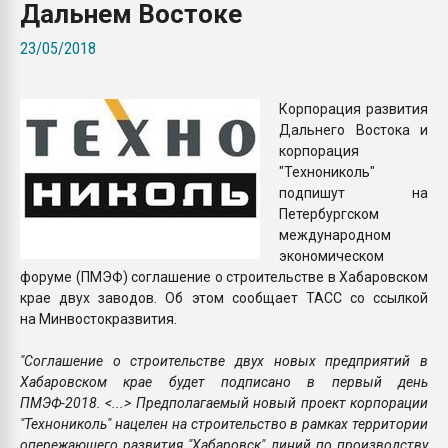
Дальнем Востоке
пластмасс
23/05/2018
28.07.2026 "Техноникол
ситуацией на строител
Корпорация развития
ПЕРЕЙТИ НА 
Дальнего Востока и
корпорация
"Технониколь"
подпишут на
Петербургском
международном
экономическом
форуме (ПМЭФ) соглашение о строительстве в Хабаровском
крае двух заводов. Об этом сообщает ТАСС со ссылкой
на Минвостокразвития.
"Соглашение о строительстве двух новых предприятий в
Хабаровском крае будет подписано в первый день
ПМЭФ-2018. <...> Предполагаемый новый проект корпорации
"Технониколь" нацелен на строительство в рамках территории
опережающего развития "Хабаровск" линий по производству