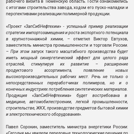
рабочего визита в Тюменскую область. Гости ознакомились
с итогами строительства завода, ходом его пуско-наладки и
перспективами реализации полимерной продукции.
«Проект «ЗапСибНефтехим» - успешный пример реализации
стратегии импортозамещения и роста экспортного потенциала
в крупнотоннажной химии,
– отметил Виктор Евтухов,
заместитель министра промышленности и торговли России.
–
При этом запуск такого масштабного производства будет
иметь мощный синергетический эффект для целого ряда
отраслей, стимулируя их развитие – расширение
продуктового ассортимента, появление новых
высокопроизводительных рабочих мест. Речь не только о
непосредственных переработчиках полимеров, но и о
конечных индустриях потребления синтетических материалов.
Продукция «ЗапСибНефтехима» будет востребована в
медицине, автомобилестроении, легкой промышленности,
строительстве, ЖКХ, производстве предметов бытовой химии
и электротехнического оборудования».
Павел Сорокин, заместитель министра энергетики России:
«Сегодня мы увидели передовые технологические решения по