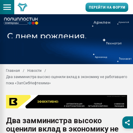
ПЕРЕЙТИ НА ФОРУМ
Помощь в подборе мат
Вакуум-формовочные 
ближайшее подмосковье
Подмосковье, Москва
28.07.2026 Автоматиза
первый план в перераб
Главная
Новости
пластмасс
Два замминистра высоко оценили вклад в экономику не работавшего
28.07.2026 "Техноникол
пока «ЗапСибНефтехима»
ситуацией на строител
Всё, что касается выду
бутылок
Материал поверхности 
вакуумного формовани
Два замминистра высоко
оценили вклад в экономику не
Продам отходы Компо
поликарбоната и АБС-п