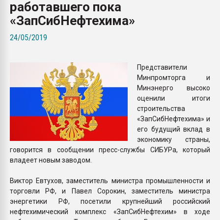
работавшего пока
Armaloy PC/ABS-1IM че
«ЗапСибНефтехима»
ПЕРЕЙТИ НА 
24/05/2019
Представители
Минпромторга и
Минэнерго высоко
оценили итоги
строительства
«ЗапСибНефтехима» и
его будущий вклад в
экономику страны,
говорится в сообщении пресс-службы СИБУРа, который
владеет новым заводом.
Виктор Евтухов, заместитель министра промышленности и
торговли РФ, и Павел Сорокин, заместитель министра
энергетики РФ, посетили крупнейший российский
нефтехимический комплекс «ЗапСибНефтехим» в ходе