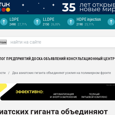
LDPE
LLDPE
HDPE injection
2490
27,71%
2150
26,05%
2190
25,11%
еса -
ината полного
"Ижевскому
ватить рынок
ЛОГ ПРЕДПРИЯТИЙ
ДОСКА ОБЪЯВЛЕНИЙ
КОНСУЛЬТАЦИОННЫЙ ЦЕНТР
ериала
машины:
ости
Два азиатских гиганта объединяют усилия на полимерном фронте
, с.-в.
ция выходит на
отке
ь" довольна
иатских гиганта объединяют
ьном рынке