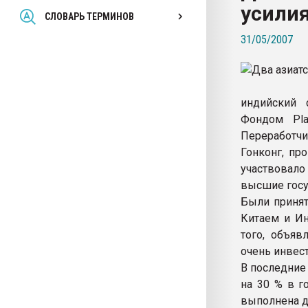
усили
Всё, что касается выду
СЛОВАРЬ ТЕРМИНОВ
бутылок
31/05/2007
ПЕРЕЙТИ НА 
индийский 
Фондом Pla
Переработчи
Гонконг, пр
участвовало
высшие госу
Были принят
Китаем и Ин
того, объяв
очень инвес
В последние
на 30 % в г
выполнена д