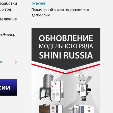
еработки
09/10/2025
5 год.
Полимерный рынок погружается в
депрессию
величине
тЭксперт
сть