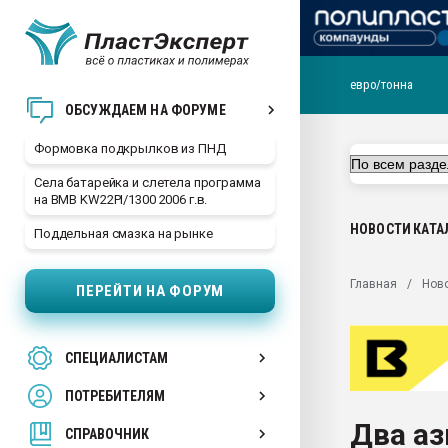
евро/тонна
Продажа готового бизн
ОБСУЖДАЕМ НА ФОРУМЕ
производство SPC лам
цикла
Формовка подкрылков из ПНД
29.07.2026 ФРП помог 
Села батарейка и слетела программа
заводу пластмасс" зах
на BMB KW22PI/1300 2006 г.в.
ППЭ
НОВОСТИ
КАТА
Поддельная смазка на рынке
Помощь в подборе мат
Вакуум-формовочные 
Главная
Нов
ПЕРЕЙТИ НА ФОРУМ
ближайшее подмосковье
Подмосковье, Москва
28.07.2026 Автоматиза
СПЕЦИАЛИСТАМ
первый план в перераб
пластмасс
ПОТРЕБИТЕЛЯМ
28.07.2026 "Техноникол
Два аз
ситуацией на строител
СПРАВОЧНИК