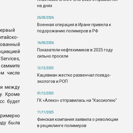
на днях
26/03/2026
Военная операция в Иране привела к
ервый
подорожанию полимеров в РФ
итайско-
16/03/2026
зованный
Показатели нефтехимиков в 2025 году
оциацией
сильно просели
ervices,
 саммите
12/12/2025
ом числе
Кацевман жестко развенчал псевдо-
экологов и РОП
ли между
01/12/2025
у. Кроме
ГК «Алеко» отправилась на "Кассиопею"
сс будет
11/11/2025
примерно
Финская компания заявила о революции
оду была
в рециклинге полимеров