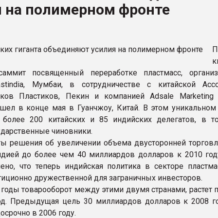
я на полимерном фронте
ва ПЭТ
ФОРУМ
П
к
саммит посвященный переработке пластмасс, органи
stindia, Мумбаи, в сотрудничестве с китайской Асс
ков Пластиков, Пекин и компанией Adsale Marketing S
ошел в конце мая в Гуанчжоу, Китай. В этом уникальном
 более 200 китайских и 85 индийских делегатов, в т
дарственные чиновники.
ы решения об увеличении объема двусторонней торгов
дией до более чем 40 миллиардов долларов к 2010 год
лено, что теперь индийская политика в секторе пластма
тиционно дружественной для заграничных инвесторов.
 годы товарооборот между этими двумя странами, растет 
од. Предыдущая цель 30 миллиардов долларов к 2008 г
осрочно в 2006 году.