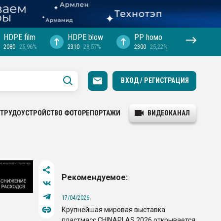
HDPE film
HDPE blow
PP hомо
2080
25,96%
2310
28,57%
2300
25,22%
ВХОД / РЕГИСТРАЦИЯ
ТРУДОУСТРОЙСТВО
ФОТОРЕПОРТАЖИ
ВИДЕОКАНАЛ
Рекомендуемое:
17/04/2026
Крупнейшая мировая выставка
пластмасс CHINAPLAS 2026 открывается