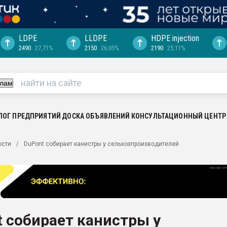
LDPE
LLDPE
HDPE injection
2490
27,71%
2150
26,05%
2190
25,11%
еса -
ината полного
"Ижевскому
ватить рынок
ЛОГ ПРЕДПРИЯТИЙ
ДОСКА ОБЪЯВЛЕНИЙ
КОНСУЛЬТАЦИОННЫЙ ЦЕНТР
ериала
машины:
ости
DuPont собирает канистры у сельхозпроизводителей
, с.-в.
ция выходит на
отке
ь" довольна
 собирает канистры у
ьном рынке