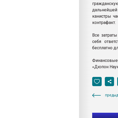
гражданску
дальнейшей
канистры ча
контрафакт.
Все затраты
себя ответс
бесплатно д
Финансовые
«Дюпон Наук
предыд