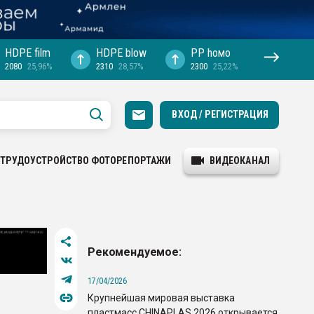
HDPE film
HDPE blow
PP hомо
2080
25,96%
2310
28,57%
2300
25,22%
ВХОД / РЕГИСТРАЦИЯ
ТРУДОУСТРОЙСТВО
ФОТОРЕПОРТАЖИ
ВИДЕОКАНАЛ
Рекомендуемое:
17/04/2026
Крупнейшая мировая выставка
пластмасс CHINAPLAS 2026 открывается