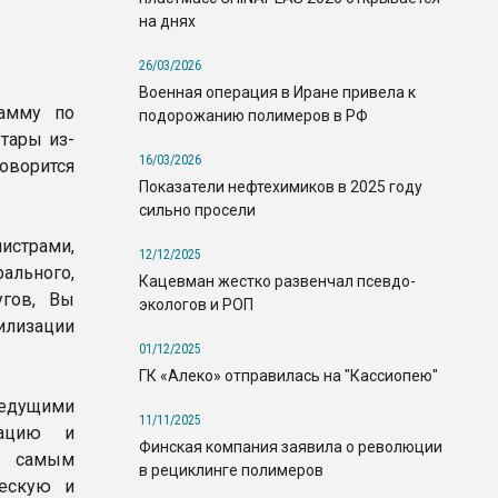
на днях
26/03/2026
Военная операция в Иране привела к
рамму по
подорожанию полимеров в РФ
тары из-
16/03/2026
говорится
Показатели нефтехимиков в 2025 году
сильно просели
истрами,
12/12/2025
ального,
Кацевман жестко развенчал псевдо-
угов, Вы
экологов и РОП
илизации
01/12/2025
ГК «Алеко» отправилась на "Кассиопею"
едущими
11/11/2025
зацию и
Финская компания заявила о революции
м самым
в рециклинге полимеров
ческую и