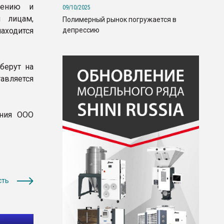
чению и
09/10/2025
м лицам,
Полимерный рынок погружается в
депрессию
аходится
берут на
авляется
ания ООО
сть