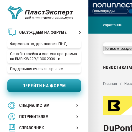
евро/тонна
Продажа готового бизн
ОБСУЖДАЕМ НА ФОРУМЕ
производство SPC лам
цикла
Формовка подкрылков из ПНД
29.07.2026 ФРП помог 
Села батарейка и слетела программа
заводу пластмасс" зах
на BMB KW22PI/1300 2006 г.в.
ППЭ
НОВОСТИ
КАТА
Поддельная смазка на рынке
Помощь в подборе мат
Вакуум-формовочные 
Главная
Нов
ПЕРЕЙТИ НА ФОРУМ
ближайшее подмосковье
Подмосковье, Москва
28.07.2026 Автоматиза
СПЕЦИАЛИСТАМ
первый план в перераб
пластмасс
ПОТРЕБИТЕЛЯМ
28.07.2026 "Техноникол
DuPont
ситуацией на строител
СПРАВОЧНИК