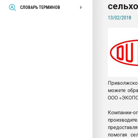
сельх
Всё, что касается выду
СЛОВАРЬ ТЕРМИНОВ
бутылок
13/02/2018
ПЕРЕЙТИ НА 
Приволжско
можете обра
ООО «ЭКОПО
Компании-
производи
предоставл
помогая се