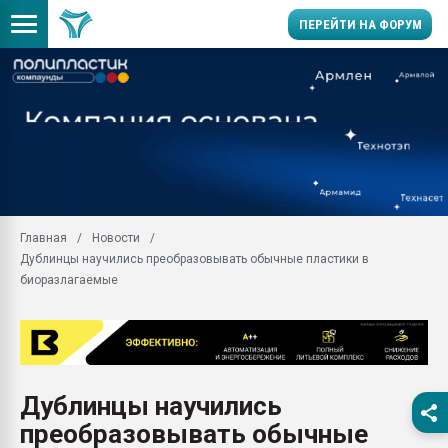
ПЕРЕЙТИ НА ФОРУМ
29.07.2026 ФРП помог 
заводу пластмасс" зах
ППЭ
Помощь в подборе мат
Вакуум-формовочные 
ближайшее подмосковье
Главная
Новости
Подмосковье, Москва
Дублинцы научились преобразовывать обычные пластики в
28.07.2026 Автоматиза
биоразлагаемые
первый план в перераб
пластмасс
28.07.2026 "Техноникол
ситуацией на строител
Всё, что касается выду
Дублинцы научились
бутылок
преобразовывать обычные
Материал поверхности 