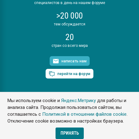
специалистов в день на нашем форуме
>20 000
тем обсуждается
20
стран со всего мира
написать нам
перейти на форум
Мы используем cookie и
Яндекс.Метрику
для работы и
ПластЭксперт © 2006. Все права защищены
анализа сайта. Продолжая пользоваться сайтом, вы
Разрешается копирование материалов сайта с обязательной
ссылкой на www.e-plastic.ru
соглашаетесь с
Политикой в отношении файлов cookie
.
Отключение cookie возможно в настройках браузера.
Разработка сайта
ПРИНЯТЬ