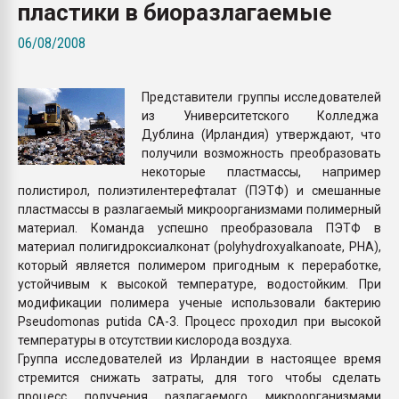
пластики в биоразлагаемые
вакуумного формовани
06/08/2008
ПЕРЕЙТИ НА 
Представители группы исследователей
из Университетского Колледжа
Дублина (Ирландия) утверждают, что
получили возможность преобразовать
некоторые пластмассы, например
полистирол, полиэтилентерефталат (ПЭТФ) и смешанные
пластмассы в разлагаемый микроорганизмами полимерный
материал. Команда успешно преобразовала ПЭТФ в
материал полигидроксиалконат (polyhydroxyalkanoate, PHA),
который является полимером пригодным к переработке,
устойчивым к высокой температуре, водостойким. При
модификации полимера ученые использовали бактерию
Pseudomonas putida CA-3. Процесс проходил при высокой
температуры в отсутствии кислорода воздуха.
Группа исследователей из Ирландии в настоящее время
стремится снижать затраты, для того чтобы сделать
процесс получения разлагаемого микроорганизмами