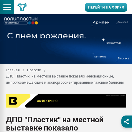
ПЕРЕЙТИ НА ФОРУМ
Продажа готового бизн
производство SPC лам
цикла
29.07.2026 ФРП помог 
заводу пластмасс" зах
ППЭ
Главная
Новости
Помощь в подборе мат
ДПО "Пластик" на местной выставке показало инновационные,
Вакуум-формовочные 
импортозамещающие и экспортоориентированные газовые баллоны
ближайшее подмосковье
Подмосковье, Москва
28.07.2026 Автоматиза
первый план в перераб
пластмасс
ДПО "Пластик" на местной
28.07.2026 "Техноникол
выставке показало
ситуацией на строител