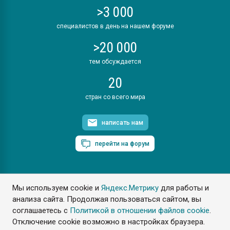
>3 000
специалистов в день на нашем форуме
>20 000
тем обсуждается
20
стран со всего мира
написать нам
перейти на форум
Мы используем cookie и
Яндекс.Метрику
для работы и
ПластЭксперт © 2006. Все права защищены
анализа сайта. Продолжая пользоваться сайтом, вы
Разрешается копирование материалов сайта с обязательной
ссылкой на www.e-plastic.ru
соглашаетесь с
Политикой в отношении файлов cookie
.
Отключение cookie возможно в настройках браузера.
Разработка сайта