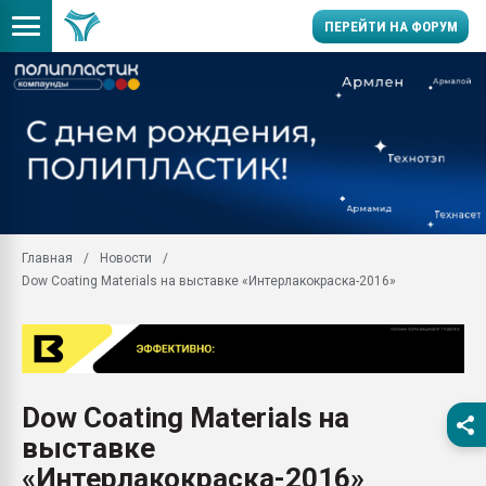
ПЕРЕЙТИ НА ФОРУМ
Продажа готового бизн
производство SPC лам
цикла
29.07.2026 ФРП помог 
заводу пластмасс" зах
ППЭ
Главная
Новости
Помощь в подборе мат
Dow Coating Materials на выставке «Интерлакокраска-2016»
Вакуум-формовочные 
ближайшее подмосковье
Подмосковье, Москва
28.07.2026 Автоматиза
первый план в перераб
Dow Coating Materials на
пластмасс
выставке
28.07.2026 "Техноникол
ситуацией на строител
«Интерлакокраска-2016»