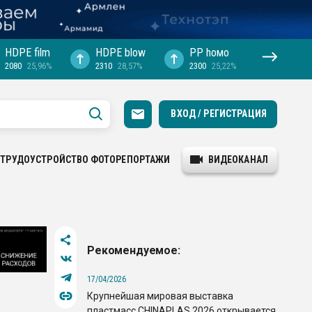
HDPE film
HDPE blow
PP hомо
2080
25,96%
2310
28,57%
2300
25,22%
ВХОД / РЕГИСТРАЦИЯ
ТРУДОУСТРОЙСТВО
ФОТОРЕПОРТАЖИ
ВИДЕОКАНАЛ
Рекомендуемое:
17/04/2026
Крупнейшая мировая выставка
пластмасс CHINAPLAS 2026 открывается