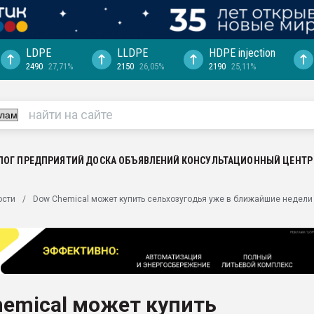
LDPE
LLDPE
HDPE injection
2490
27,71%
2150
26,05%
2190
25,11%
еса -
ината полного
"Ижевскому
ватить рынок
ЛОГ ПРЕДПРИЯТИЙ
ДОСКА ОБЪЯВЛЕНИЙ
КОНСУЛЬТАЦИОННЫЙ ЦЕНТР
ериала
машины:
ости
Dow Chemical может купить сельхозугодья уже в ближайшие недели
, с.-в.
ция выходит на
отке
ь" довольна
emical может купить
ьном рынке