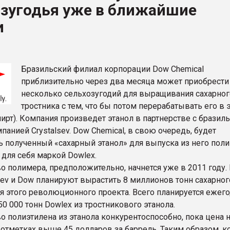
озугодья уже в ближайшие
ва ПЭТ
и
ФОРУМ
Бразильский филиал корпорации Dow Chemical
приблизительно через два месяца может приобрести
несколько сельхозугодий для выращивания сахарног
тростника с тем, что бы потом перерабатывать его в 
ирт). Компания произведет этанол в партнерстве с бразил
панией Crystalsev. Dow Chemical, в свою очередь, будет
ь полученный «сахарный этанол» для выпуска из него пол
 для себя маркой Dowlex.
 полимера, предположительно, начнется уже в 2011 году.
lsev и Dow планируют вырастить 8 миллионов тонн сахарног
ля этого революционного проекта. Всего планируется ежег
0 000 тонн Dowlex из тростникового этанола.
 полиэтилена из этанола конкурентоспособно, пока цена 
 отметках выше 45 долларов за баррель. Таким образом, к