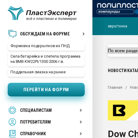
евро/тонна
Продажа готового бизн
ОБСУЖДАЕМ НА ФОРУМЕ
производство SPC лам
цикла
Формовка подкрылков из ПНД
29.07.2026 ФРП помог 
Села батарейка и слетела программа
заводу пластмасс" зах
на BMB KW22PI/1300 2006 г.в.
ППЭ
НОВОСТИ
КАТА
Поддельная смазка на рынке
Помощь в подборе мат
Вакуум-формовочные 
Главная
Нов
ПЕРЕЙТИ НА ФОРУМ
ближайшее подмосковье
Подмосковье, Москва
28.07.2026 Автоматиза
СПЕЦИАЛИСТАМ
первый план в перераб
пластмасс
ПОТРЕБИТЕЛЯМ
28.07.2026 "Техноникол
Dow Ch
ситуацией на строител
СПРАВОЧНИК