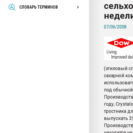
сельх
Всё, что касается выду
СЛОВАРЬ ТЕРМИНОВ
бутылок
недел
07/06/2008
ПЕРЕЙТИ НА 
(этиловый сп
сахарной ком
использоват
под обычной
Производство
году, Crysta
тростника д
выпускать 35
Производство
находится на