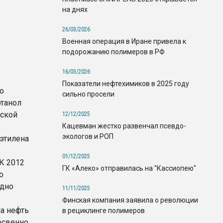
на днях
26/03/2026
Военная операция в Иране привела к
подорожанию полимеров в РФ
16/03/2026
Показатели нефтехимиков в 2025 году
о
сильно просели
этанол
ьской
12/12/2025
Кацевман жестко развенчал псевдо-
экологов и РОП
иэтилена
01/12/2025
 К 2012
ГК «Алеко» отправилась на "Кассиопею"
о
одно
11/11/2025
Финская компания заявила о революции
на нефть
в рециклинге полимеров
освенно