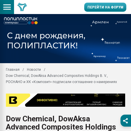
ПЕРЕЙТИ НА ФОРУМ
Продажа готового бизн
производство SPC лам
цикла
29.07.2026 ФРП помог 
заводу пластмасс" зах
ППЭ
Главная
Новости
Помощь в подборе мат
Dow Chemical, DowAksa Advanced Composites Holdings B. V.,
Вакуум-формовочные 
РОСНАНО и ХК «Композит» подписали соглашение о намерениях
ближайшее подмосковье
Подмосковье, Москва
28.07.2026 Автоматиза
первый план в перераб
пластмасс
Dow Chemical, DowAksa
28.07.2026 "Техноникол
Advanced Composites Holdings
ситуацией на строител