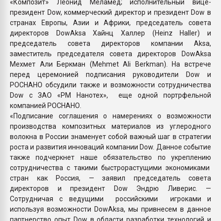
«Композит» Леонид Меламед; исполнительный вице-
президент Dow, коммерческий директор и президент Dow в
странах Европы, Азии и Африки, председатель совета
директоров DowAksa Хайнц Халлер (Heinz Haller) и
председатель совета директоров компании Aksa,
заместитель председателя совета директоров DowAksa
Мехмет Али Беркман (Mehmet Ali Berkman). На встрече
перед церемонией подписания руководители Dow и
РОСНАНО обсудили также и возможности сотрудничества
Dow с ЗАО «РМ Нанотех», еще одной портрфельной
компанией РОСНАНО.
«Подписание соглашения о намерениях о возможности
производства композитных материалов из углеродного
волокна в России знаменует собой важный шаг в стратегии
роста и развития инноваций компании Dow. Данное событие
также подчеркнет наше обязательство по укреплению
сотрудничества с такими быстрорастущими экономиками
стран как Россия, — заявил председатель совета
директоров и президент Dow Эндрю Ливерис. —
Сотрудничая с ведущими российскими игроками и
используя возможности DowAksa, мы привнесем в данное
партнерство опыт Dow в области разработки технологий и