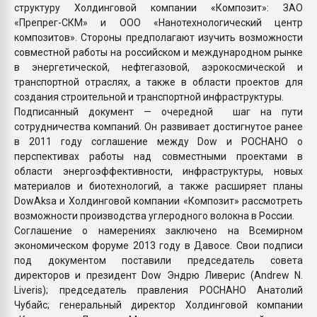
структуру Холдинговой компании «Композит»: ЗАО
«Препрег-СКМ» и ООО «Нанотехнологический центр
композитов». Стороны предполагают изучить возможности
совместной работы на российском и международном рынке
в энергетической, нефтегазовой, аэрокосмической и
транспортной отраслях, а также в области проектов для
создания строительной и транспортной инфраструктуры.
Подписанный документ — очередной шаг на пути
сотрудничества компаний. Он развивает достигнутое ранее
в 2011 году соглашение между Dow и РОСНАНО о
перспективах работы над совместными проектами в
области энергоэффективности, инфраструктуры, новых
материалов и биотехнологий, а также расширяет планы
DowAksa и Холдинговой компании «Композит» рассмотреть
возможности производства углеродного волокна в России.
Соглашение о намерениях заключено на Всемирном
экономическом форуме 2013 году в Давосе. Свои подписи
под документом поставили председатель совета
директоров и президент Dow Эндрю Ливерис (Andrew N.
Liveris); председатель правления РОСНАНО Анатолий
Чубайс; генеральный директор Холдинговой компании