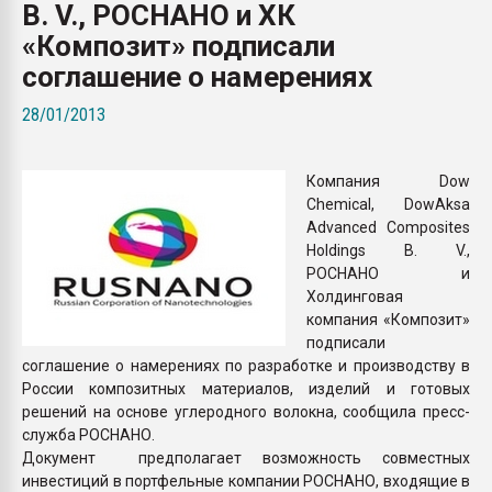
B. V., РОСНАНО и ХК
Всё, что касается выду
бутылок
«Композит» подписали
соглашение о намерениях
ПЕРЕЙТИ НА 
28/01/2013
Компания Dow
Chemical, DowAksa
Advanced Composites
Holdings B. V.,
РОСНАНО и
Холдинговая
компания «Композит»
подписали
соглашение о намерениях по разработке и производству в
России композитных материалов, изделий и готовых
решений на основе углеродного волокна, сообщила пресс-
служба РОСНАНО.
Документ предполагает возможность совместных
инвестиций в портфельные компании РОСНАНО, входящие в