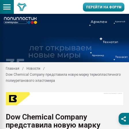
ПЕРЕЙТИ НА ФОРУМ
Продажа готового бизн
производство SPC лам
цикла
29.07.2026 ФРП помог 
заводу пластмасс" зах
ППЭ
Главная
Новости
Помощь в подборе мат
Dow Chemical Company представила новую марку термопластичного
Вакуум-формовочные 
полиуретанового эластомера
ближайшее подмосковье
Подмосковье, Москва
28.07.2026 Автоматиза
первый план в перераб
пластмасс
Dow Chemical Company
28.07.2026 "Техноникол
представила новую марку
ситуацией на строител