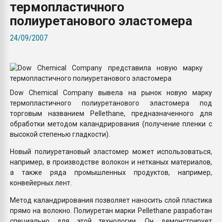
термопластичного
Всё, что касается выду
бутылок
полиуретанового эластомера
24/09/2007
ПЕРЕЙТИ НА 
Dow Chemical Company вывела на рынок новую марку
термопластичного полиуретанового эластомера под
торговым названием Pellethane, предназначенного для
обработки методом каландрирования (получение пленки с
высокой степенью гладкости).
Новый полиуретановый эластомер может использоваться,
например, в производстве волокон и нетканых материалов,
а также ряда промышленных продуктов, например,
конвейерных лент.
Метод каландрирования позволяет наносить слой пластика
прямо на волокно. Полиуретан марки Pellethane разработан
специально для этой технологии. Он демонстрирует