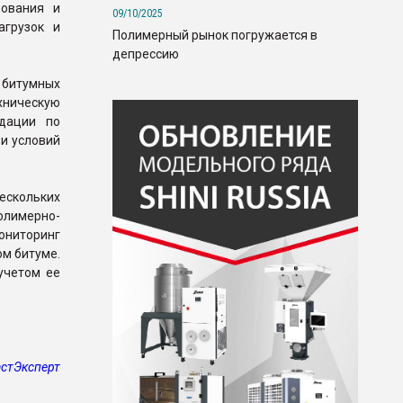
рования и
09/10/2025
агрузок и
Полимерный рынок погружается в
депрессию
 битумных
хническую
ндации по
 и условий
ескольких
олимерно-
ониторинг
ом битуме.
учетом ее
.
стЭксперт