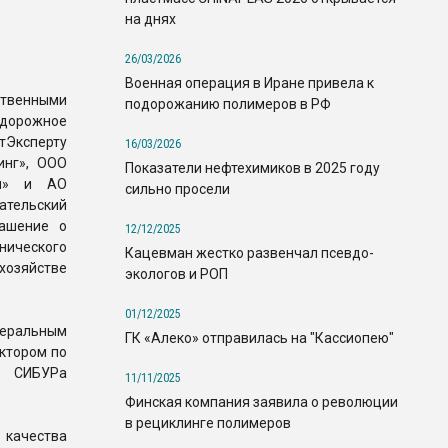
на днях
26/03/2026
Военная операция в Иране привела к
ственными
подорожанию полимеров в РФ
дорожное
тЭксперту
16/03/2026
инг», ООО
Показатели нефтехимиков в 2025 году
лы» и АО
сильно просели
ательский
лашение о
12/12/2025
нического
Кацевман жестко развенчал псевдо-
хозяйстве
экологов и РОП
01/12/2025
неральным
ГК «Алеко» отправилась на "Кассиопею"
ктором по
в СИБУРа
11/11/2025
Финская компания заявила о революции
в рециклинге полимеров
 качества