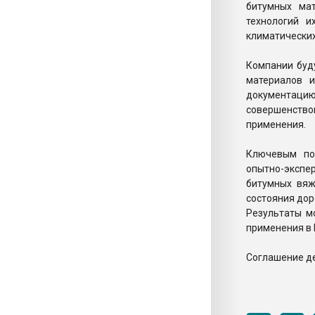
битумных мат
технологий и
климатических
Компании буд
материалов и
документаци
совершенствов
применения.
Ключевым по
опытно-экспе
битумных вяж
состояния дор
Результаты м
применения в 
Соглашение де