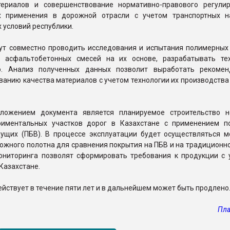
ериалов и совершенствование нормативно-правового регули
х применения в дорожной отрасли с учетом транспортных н
 условий республики.
ут совместно проводить исследования и испытания полимерных
 асфальтобетонных смесей на их основе, разрабатывать те
ю. Анализ полученных данных позволит выработать рекоме
анию качества материалов с учетом технологии их производства
ложением документа является планируемое строительство н
риментальных участков дорог в Казахстане с применением п
ущих (ПБВ). В процессе эксплуатации будет осуществляться м
ожного полотна для сравнения покрытия на ПБВ и на традиционн
ониторинга позволят сформировать требования к продукции с 
Казахстане.
йствует в течение пяти лет и в дальнейшем может быть продлено
Пла