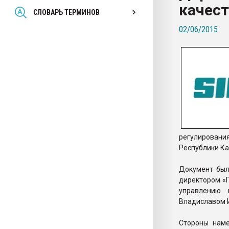
качес
Всё, что касается выду
СЛОВАРЬ ТЕРМИНОВ
бутылок
02/06/2015
ПЕРЕЙТИ НА 
регулировани
Республики Ка
Документ был
директором «
управлению 
Владиславом 
Стороны наме