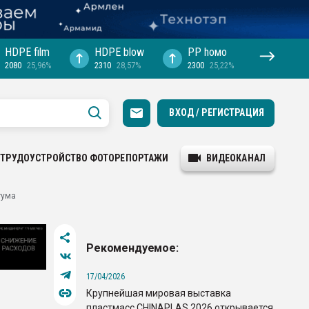
HDPE film
HDPE blow
PP hомо
2080
25,96%
2310
28,57%
2300
25,22%
ВХОД / РЕГИСТРАЦИЯ
ТРУДОУСТРОЙСТВО
ФОТОРЕПОРТАЖИ
ВИДЕОКАНАЛ
тума
Рекомендуемое:
17/04/2026
Крупнейшая мировая выставка
пластмасс CHINAPLAS 2026 открывается