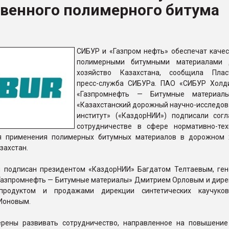
твенного полимерного битума
ва ПЭТ
ФОРУМ
СИБУР и «Газпром нефть» обеспечат каче
полимерными битумными материалами 
хозяйство Казахстана, сообщила Плас
пресс-служба СИБУРа. ПАО «СИБУР Холд
«Газпромнефть — Битумные материа
«Казахстанский дорожный научно-исследов
институт» («КаздорНИИ») подписали сог
сотрудничестве в сфере нормативно-тех
я применения полимерных битумных материалов в дорожном 
захстан.
 подписан президентом «КаздорНИИ» Багдатом Телтаевым, ге
Газпромнефть — Битумные материалы» Дмитрием Орловым и дире
продуктом и продажами дирекции синтетических каучуко
Ионовым.
рены развивать сотрудничество, направленное на повышение