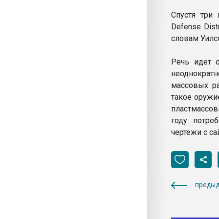
Спустя три 
Defense Dis
словам Уилсо
Речь идет о
неоднократ
массовых р
такое оружи
пластмассов
году потреб
чертежи с са
предыд