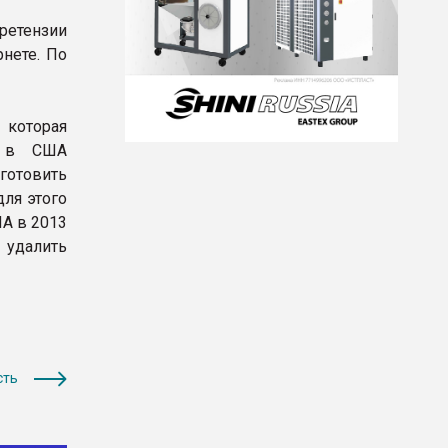
ретензии
рнете. По
 которая
х в США
готовить
ля этого
ША в 2013
 удалить
сть