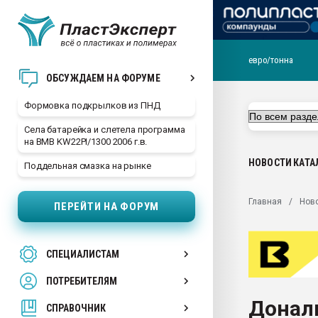
евро/тонна
Продажа готового бизн
ОБСУЖДАЕМ НА ФОРУМЕ
производство SPC лам
цикла
Формовка подкрылков из ПНД
29.07.2026 ФРП помог 
Села батарейка и слетела программа
заводу пластмасс" зах
на BMB KW22PI/1300 2006 г.в.
ППЭ
НОВОСТИ
КАТА
Поддельная смазка на рынке
Помощь в подборе мат
Вакуум-формовочные 
Главная
Нов
ПЕРЕЙТИ НА ФОРУМ
ближайшее подмосковье
Подмосковье, Москва
28.07.2026 Автоматиза
СПЕЦИАЛИСТАМ
первый план в перераб
пластмасс
ПОТРЕБИТЕЛЯМ
28.07.2026 "Техноникол
Донал
ситуацией на строител
СПРАВОЧНИК