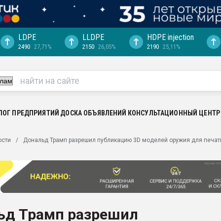
LDPE
LLDPE
HDPE injection
2490
27,71%
2150
26,05%
2190
25,11%
еса -
ината полного
"Ижевскому
ватить рынок
ЛОГ ПРЕДПРИЯТИЙ
ДОСКА ОБЪЯВЛЕНИЙ
КОНСУЛЬТАЦИОННЫЙ ЦЕНТР
ериала
машины:
ости
Дональд Трамп разрешил публикацию 3D моделей оружия для печати
, с.-в.
ция выходит на
отке
ь" довольна
ьд Трамп разрешил
ьном рынке