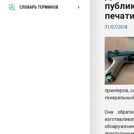
публи
Всё, что касается выду
СЛОВАРЬ ТЕРМИНОВ
бутылок
печати
31/07/2018
ПЕРЕЙТИ НА 
принтеров, 
генеральный
Она обрати
изготавлив
обнаружению
преступник