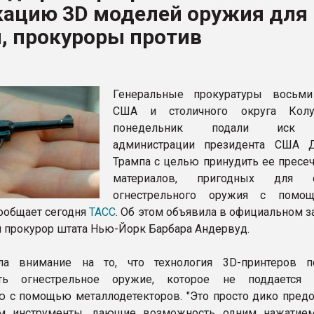
кацию 3D моделей оружия для
ва ПЭТ
, прокуроры против
ФОРУМ
Генеральные прокуратуры восьм
США и столичного округа Кол
понедельник подали иск 
администрации президента США 
Трампа с целью принудить ее пресеч
материалов, пригодных для с
огнестрельного оружия с помо
сообщает сегодня
ТАСС
. Об этом объявила в официальном 
 прокурор штата Нью-Йорк Барбара Андервуд.
ла внимание на то, что технология 3D-принтеров п
ать огнестрельное оружие, которое не поддается 
 с помощью металлодетекторов. "Это просто дико предо
ам инструменты, дающие возможность одним нажатие