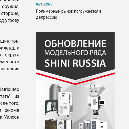
09/10/2025
 оружие.
Полимерный рынок погружается в
 стороне,
депрессию
од угрозу
шингтон,
иленд, а
о округа
еменного
оздания
tributed
тать" из
сле того,
ла фирме
и Уилсон