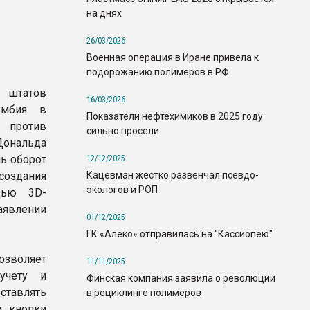
на днях
26/03/2026
Военная операция в Иране привела к
подорожанию полимеров в РФ
и штатов
16/03/2026
умбия в
Показатели нефтехимиков в 2025 году
против
сильно просели
Дональда
ь оборот
12/12/2025
Кацевман жестко развенчал псевдо-
оздания
экологов и РОП
щью 3D-
заявлении
01/12/2025
ГК «Алеко» отправилась на "Кассиопею"
озволяет
11/11/2025
учету и
Финская компания заявила о революции
ставлять
в рециклинге полимеров
м кнопки