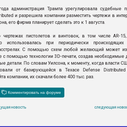
года администрация Трампа урегулировала судебные п
tributed и разрешила компании разместить чертежи в инте
на, его фирма планирует сделать это к 1 августа.
 чертежах пистолетов и винтовок, в том числе AR-15,
но использовалась при периодически происходящи
асстрелах. С помощью схем любой желающий может из
е с помощью технологии 3D-печати, создав необходимые д
ые детали. По словам Уилсона, к моменту, когда власти С
овали от базирующейся в Техасе Defense Distributed
йта компании, их скачали более 400 тыс. раз.
ущая новость
следующая ново