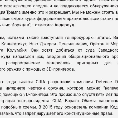
не оставляющее следов и не поддающееся обнаружению
ия Трампа именно это и разрешает. Мы не можем стоять в
резкая смена курса федеральным правительством ставит п
 нью-йоркцев", - отметила Андервуд.
ам, истцами также выступили генпрокуроры штатов Ва
, Коннектикут, Нью-Джерси, Пенсильвания, Орегон и Мэр
га Колумбия. Они хотят добиться от суда Западног
 куда направлен иск, введения общенационального вр
а распространение материалов, пригодных для с
ого оружия с помощью 3D-принтеров.
го года власти США разрешили компании Defense Dis
в интернете чертежи оружия, которое можно "напеча
с помощью 3D-принтера. Это произошло спустя пять лет по
страция экс-президента США Барака Обамы запрети
 подобные схемы. В 2015 году основатель компании Код
 заявив, что запрет нарушает его конституционные права.