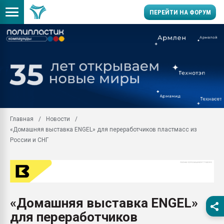
ПЕРЕЙТИ НА ФОРУМ
Помощь в подборе мат
Вакуум-формовочные 
ближайшее подмосковье
Подмосковье, Москва
28.07.2026 Автоматиза
первый план в перераб
Главная
Новости
пластмасс
«Домашняя выставка ENGEL» для переработчиков пластмасс из
28.07.2026 "Техноникол
России и СНГ
ситуацией на строител
Всё, что касается выду
бутылок
Материал поверхности 
вакуумного формовани
«Домашняя выставка ENGEL»
для переработчиков
Продам отходы Компо
поликарбоната и АБС-п