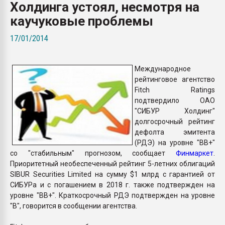
Холдинга устоял, несмотря на
покупка, обмен
каучуковые проблемы
ПЕРЕЙТИ НА 
17/01/2014
Международное
рейтинговое агентство
Fitch Ratings
подтвердило ОАО
"СИБУР Холдинг"
долгосрочный рейтинг
дефолта эмитента
(РДЭ) на уровне "BB+"
со "стабильным" прогнозом, сообщает
Финмаркет
.
Приоритетный необеспеченный рейтинг 5-летних облигаций
SIBUR Securities Limited на сумму $1 млрд с гарантией от
СИБУРа и с погашением в 2018 г. также подтвержден на
уровне "BB+". Краткосрочный РДЭ подтвержден на уровне
"B", говорится в сообщении агентства.