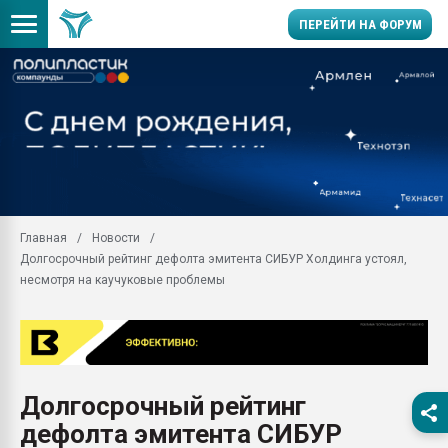
ПЕРЕЙТИ НА ФОРУМ
28.07.2026 Автоматиза
первый план в перераб
пластмасс
28.07.2026 "Техноникол
ситуацией на строител
Всё, что касается выду
Главная
Новости
бутылок
Долгосрочный рейтинг дефолта эмитента СИБУР Холдинга устоял,
Материал поверхности 
несмотря на каучуковые проблемы
вакуумного формовани
Продам отходы Компо
поликарбоната и АБС-п
Armaloy PC/ABS-1IM че
26.07.2022 "Сибирский т
Долгосрочный рейтинг
намного дороже
дефолта эмитента СИБУР
Профильная литератур