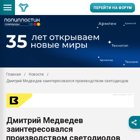
ПЕРЕЙТИ НА ФОРУМ
Продажа готового бизн
производство SPC лам
цикла
29.07.2026 ФРП помог 
заводу пластмасс" зах
ППЭ
Главная
Новости
Помощь в подборе мат
Дмитрий Медведев заинтересовался производством светодиодов
Вакуум-формовочные 
ближайшее подмосковье
Подмосковье, Москва
28.07.2026 Автоматиза
первый план в перераб
Дмитрий Медведев
пластмасс
заинтересовался
28.07.2026 "Техноникол
ситуацией на строител
производством светодиодов