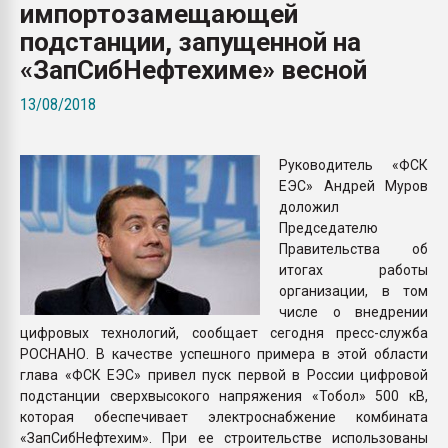
импортозамещающей
Всё, что касается выду
бутылок
подстанции, запущенной на
«ЗапСибНефтехиме» весной
ПЕРЕЙТИ НА 
13/08/2018
Руководитель «ФСК
ЕЭС» Андрей Муров
доложил
Председателю
Правительства об
итогах работы
организации, в том
числе о внедрении
цифровых технологий, сообщает сегодня пресс-служба
РОСНАНО. В качестве успешного примера в этой области
глава «ФСК ЕЭС» привел пуск первой в России цифровой
подстанции сверхвысокого напряжения «Тобол» 500 кВ,
которая обеспечивает электроснабжение комбината
«ЗапСибНефтехим». При ее строительстве использованы