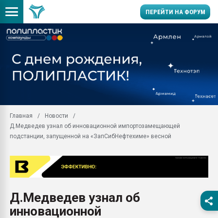
ПЕРЕЙТИ НА ФОРУМ
Продажа готового бизн
производство SPC лам
цикла
29.07.2026 ФРП помог 
заводу пластмасс" зах
ППЭ
Главная
Новости
Помощь в подборе мат
Д.Медведев узнал об инновационной импортозамещающей
Вакуум-формовочные 
подстанции, запущенной на «ЗапСибНефтехиме» весной
ближайшее подмосковье
Подмосковье, Москва
28.07.2026 Автоматиза
первый план в перераб
пластмасс
Д.Медведев узнал об
28.07.2026 "Техноникол
инновационной
ситуацией на строител