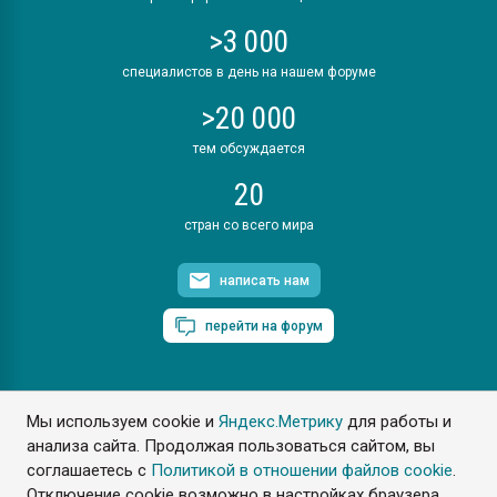
>3 000
специалистов в день на нашем форуме
>20 000
тем обсуждается
20
стран со всего мира
написать нам
перейти на форум
Мы используем cookie и
Яндекс.Метрику
для работы и
ПластЭксперт © 2006. Все права защищены
анализа сайта. Продолжая пользоваться сайтом, вы
Разрешается копирование материалов сайта с обязательной
ссылкой на www.e-plastic.ru
соглашаетесь с
Политикой в отношении файлов cookie
.
Отключение cookie возможно в настройках браузера.
Разработка сайта