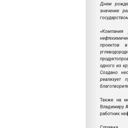
Днем рожде
значение р
государством
«Компания 
нефтехимиче
проектов 
углеводор
продуктопро
одного из к
Создано не
реализует 
благотворите
Также на м
Владимиру А
работник не
Справка