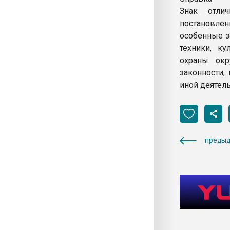
Знак отли
постановлен
особенные за
техники, ку
охраны окр
законности,
иной деятел
предыд