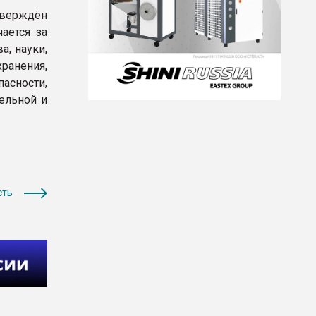
верждён
ается за
а, науки,
ранения,
асности,
ельной и
сть