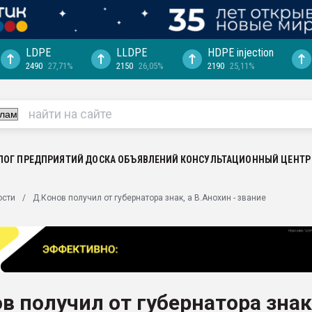
LDPE
LLDPE
HDPE injection
2490
27,71%
2150
26,05%
2190
25,11%
ериала
машины:
, с.-в.
ция выходит на
отке
ЛОГ ПРЕДПРИЯТИЙ
ДОСКА ОБЪЯВЛЕНИЙ
КОНСУЛЬТАЦИОННЫЙ ЦЕНТР
ь" довольна
ости
Д.Конов получил от губернатора знак, а В.Анохин - звание
ьном рынке
ва ПЭТ
пуансона для
я
в получил от губернатора знак
зиция
ластика