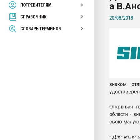
а В.Ан
ПОТРЕБИТЕЛЯМ
Armaloy PC/ABS-1IM че
СПРАВОЧНИК
20/08/2018
ПЕРЕЙТИ НА 
СЛОВАРЬ ТЕРМИНОВ
знаком отл
удостоверен
Открывая т
области - з
свою малую 
- Для меня 