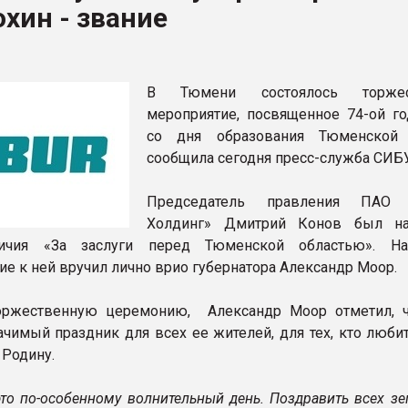
охин - звание
рный цвет
ФОРУМ
В Тюмени состоялось торжес
мероприятие, посвященное 74-ой г
со дня образования Тюменской 
сообщила сегодня пресс-служба СИБ
Председатель правления ПАО
Холдинг» Дмитрий Конов был на
ичия «За заслуги перед Тюменской областью». На
ие к ней вручил лично врио губернатора Александр Моор.
оржественную церемонию, Александр Моор отметил, 
начимый праздник для всех ее жителей, для тех, кто люби
Родину.
это по-особенному волнительный день. Поздравить всех з