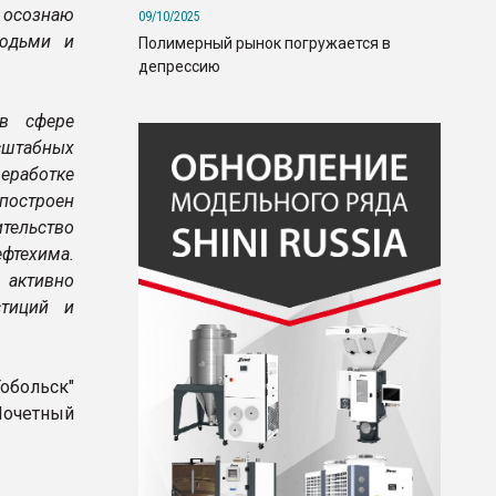
 осознаю
09/10/2025
людьми и
Полимерный рынок погружается в
депрессию
в сфере
сштабных
работке
остроен
тельство
фтехима.
 активно
стиций и
обольск"
Почетный