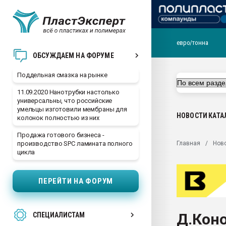
евро/тонна
Помощь в подборе мат
ОБСУЖДАЕМ НА ФОРУМЕ
Вакуум-формовочные 
Поддельная смазка на рынке
ближайшее подмосковье
Подмосковье, Москва
11.09.2020 Нанотрубки настолько
универсальны, что российские
28.07.2026 Автоматиза
умельцы изготовили мембраны для
первый план в перераб
НОВОСТИ
КАТА
колонок полностью из них
пластмасс
Продажа готового бизнеса -
28.07.2026 "Техноникол
Главная
Нов
производство SPC ламината полного
ситуацией на строител
цикла
Всё, что касается выду
бутылок
ПЕРЕЙТИ НА ФОРУМ
Материал поверхности 
вакуумного формовани
Д.Коно
СПЕЦИАЛИСТАМ
Продам отходы Компо
поликарбоната и АБС-п