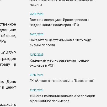
на днях
26/03/2026
Военная операция в Иране привела к
твенное
подорожанию полимеров в РФ
одовщине
16/03/2026
области,
Показатели нефтехимиков в 2025 году
УРа.
сильно просели
 «СИБУР
12/12/2025
граждён
Кацевман жестко развенчал псевдо-
граду и
экологов и РОП
01/12/2025
ГК «Алеко» отправилась на "Кассиопею"
что День
т и ценит
11/11/2025
Финская компания заявила о революции
в рециклинге полимеров
емляков с