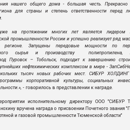
ния нашего общего дома - большая честь. Прекрасно
егиона для страны и степень ответственности перед 
.
уже на протяжении многих лет является лидером 
ской промышленности России и успешно реализует ряд ма
в регионе. Запущены передовые мощности по пере
одного сырья и производству полипропилена, п
вод Пуровск – Тобольск, подходит к завершению строи
рупнейших нефтехимических комплексом в мире - ЗапСибНе
скольких тысяч новых рабочих мест. СИБУР ХОЛДИНГ
программы корпоративной культуры, социальных инве
льности.»,
- говорилось в представлении к награде.
ероприятии исполнительному директору ООО "СИБУР Т
нохину вручена награда о присвоении Почетного звания "
фтяной и газовой промышленности Тюменской области"