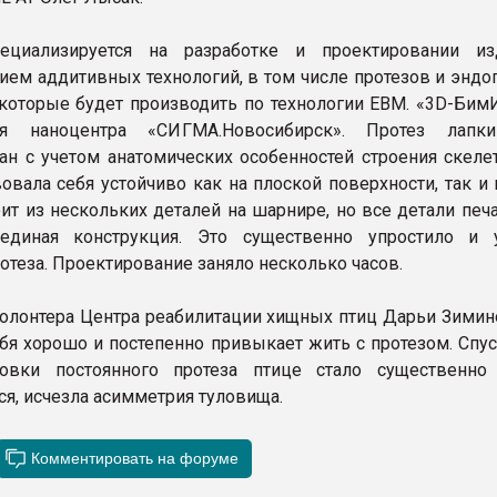
циализируется на разработке и проектировании из
ием аддитивных технологий, в том числе протезов и эндо
 которые будет производить по технологии EBM. «3D-Бим
я наноцентра «СИГМА.Новосибирск». Протез лапк
ан с учетом анатомических особенностей строения скелет
овала себя устойчиво как на плоской поверхности, так и 
оит из нескольких деталей на шарнире, но все детали печ
единая конструкция. Это существенно упростило и 
отеза. Проектирование заняло несколько часов.
олонтера Центра реабилитации хищных птиц Дарьи Зимино
ебя хорошо и постепенно привыкает жить с протезом. Спу
новки постоянного протеза птице стало существенно
ся, исчезла асимметрия туловища.