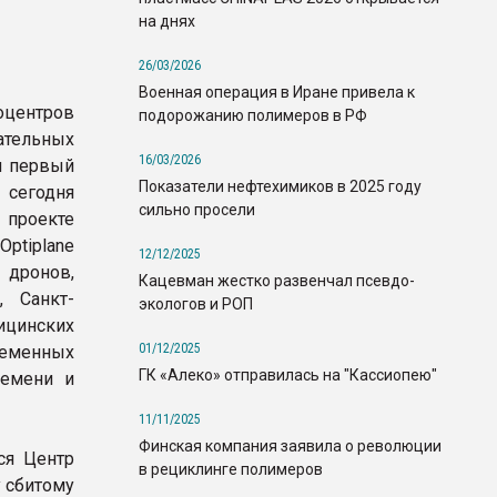
на днях
26/03/2026
Военная операция в Иране привела к
оцентров
подорожанию полимеров в РФ
ательных
16/03/2026
и первый
Показатели нефтехимиков в 2025 году
 сегодня
сильно просели
 проекте
tiplane
12/12/2025
ронов,
Кацевман жестко развенчал псевдо-
, Санкт-
экологов и РОП
ицинских
01/12/2025
еменных
ГК «Алеко» отправилась на "Кассиопею"
ремени и
11/11/2025
Финская компания заявила о революции
ся Центр
в рециклинге полимеров
у сбитому