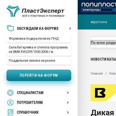
евро/тонна
Продажа готового бизн
ОБСУЖДАЕМ НА ФОРУМЕ
производство SPC лам
цикла
Формовка подкрылков из ПНД
29.07.2026 ФРП помог 
Села батарейка и слетела программа
заводу пластмасс" зах
на BMB KW22PI/1300 2006 г.в.
ППЭ
НОВОСТИ
КАТА
Поддельная смазка на рынке
Помощь в подборе мат
Вакуум-формовочные 
Главная
Нов
ПЕРЕЙТИ НА ФОРУМ
ближайшее подмосковье
Подмосковье, Москва
28.07.2026 Автоматиза
СПЕЦИАЛИСТАМ
первый план в перераб
пластмасс
ПОТРЕБИТЕЛЯМ
28.07.2026 "Техноникол
Дикая 
ситуацией на строител
СПРАВОЧНИК