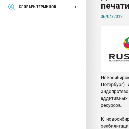
печат
Всё, что касается выду
СЛОВАРЬ ТЕРМИНОВ
бутылок
06/04/2018
ПЕРЕЙТИ НА 
Новосибирс
Петербург) 
эндопротез
аддитивных
ресурсов.
К новосибир
реабилитаци