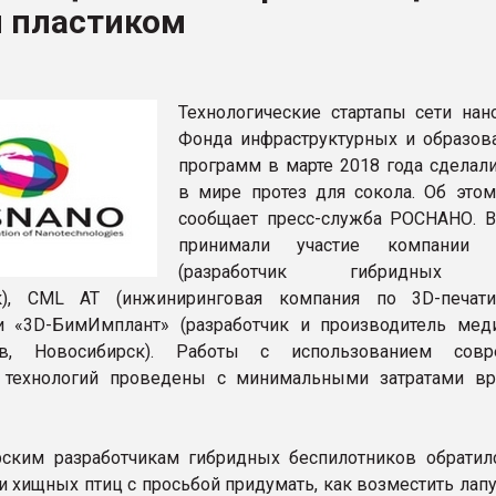
и пластиком
ва ПЭТ
ФОРУМ
Технологические стартапы сети нан
Фонда инфраструктурных и образов
программ в марте 2018 года сделал
в мире протез для сокола. Об этом
сообщает пресс-служба РОСНАНО. В
принимали участие компании Op
(разработчик гибридных д
к), CML AT (инжиниринговая компания по 3D-печати
и «3D-БимИмплант» (разработчик и производитель мед
ов, Новосибирск). Работы с использованием совр
 технологий проведены с минимальными затратами в
ским разработчикам гибридных беспилотников обратил
и хищных птиц с просьбой придумать, как возместить лап