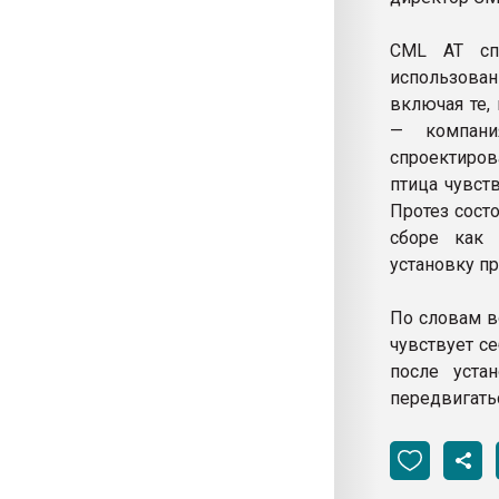
CML AT спе
использован
включая те,
— компани
спроектиров
птица чувств
Протез сост
сборе как 
установку пр
По словам в
чувствует с
после уста
передвигать