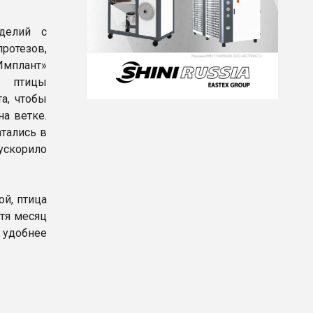
делий с
протезов,
Имплант»
и птицы
а, чтобы
на ветке.
атались в
ускорило
й, птица
стя месяц
 удобнее