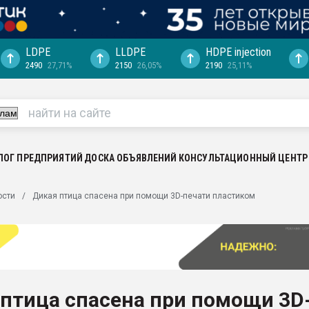
LDPE
LLDPE
HDPE injection
2490
27,71%
2150
26,05%
2190
25,11%
еса -
ината полного
"Ижевскому
ватить рынок
ЛОГ ПРЕДПРИЯТИЙ
ДОСКА ОБЪЯВЛЕНИЙ
КОНСУЛЬТАЦИОННЫЙ ЦЕНТР
ериала
машины:
ости
Дикая птица спасена при помощи 3D-печати пластиком
, с.-в.
ция выходит на
отке
ь" довольна
птица спасена при помощи 3D
ьном рынке