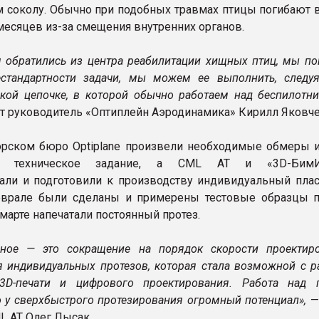
 соколу. Обычно при подобных травмах птицы погибают в
месяцев из-за смещения внутренних органов.
м обратились из центра реабилитации хищных птиц, мы по
стандартности задачи, мы можем ее выполнить, следу
ской цепочке, в которой обычно работаем над беспилотн
т руководитель «Оптиплейн Аэродинамика» Кирилл Яковче
орском бюро Optiplane произвели необходимые обмеры и
ли техническое задание, а CML AT и «3D-БимИ
али и подготовили к производству индивидуальный пла
еврале были сделаны и примерены тестовые образцы п
марте напечатали постоянный протез.
вное — это сокращение на порядок скорости проектир
я индивидуальных протезов, которая стала возможной с р
 3D-печати и цифрового проектирования. Работа над 
то у сверхбыстрого протезирования огромный потенциал»,
—
L AT Олег Лысак.