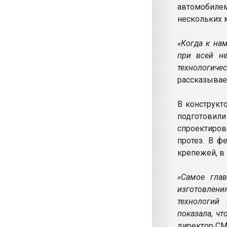
автомобилем
нескольких 
«Когда к на
при всей не
технологиче
рассказывае
В конструкт
подготови
спроектиров
протез. В ф
крепежей, в 
«Самое гла
изготовлени
технологий
показала, ч
директор CM