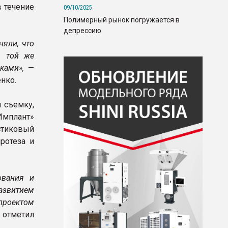
 течение
09/10/2025
Полимерный рынок погружается в
депрессию
няли, что
я той же
иками»,
—
нко.
 съемку,
мплант»
стиковый
ротеза и
ования и
азвитием
проектом
 отметил