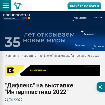
ПЕРЕЙТИ НА ФОРУМ
Продажа готового бизн
производство SPC лам
цикла
29.07.2026 ФРП помог 
заводу пластмасс" зах
ППЭ
Главная
Новости
"Дифлекс" на выставке "Интерпластика 2022"
Помощь в подборе мат
Вакуум-формовочные 
ближайшее подмосковье
Подмосковье, Москва
28.07.2026 Автоматиза
"Дифлекс" на выставке
первый план в перераб
пластмасс
"Интерпластика 2022"
28.07.2026 "Техноникол
24/01/2022
ситуацией на строител