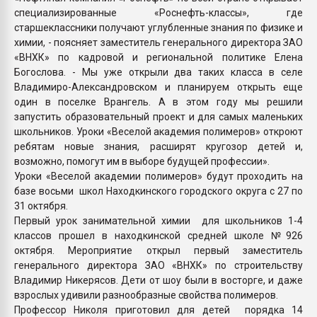
специализированные «Роснефть-классы», где
старшеклассники получают углубленные знания по физике и
химии, - поясняет заместитель генерального директора ЗАО
«ВНХК» по кадровой и региональной политике Елена
Богослова. - Мы уже открыли два таких класса в селе
Владимиро-Александровском и планируем открыть еще
один в поселке Врангель. А в этом году мы решили
запустить образовательный проект и для самых маленьких
школьников. Уроки «Веселой академия полимеров» откроют
ребятам новые знания, расширят кругозор детей и,
возможно, помогут им в выборе будущей профессии».
Уроки «Веселой академии полимеров» будут проходить на
базе восьми школ Находкинского городского округа с 27 по
31 октября.
Первый урок занимательной химии для школьников 1-4
классов прошел в находкинской средней школе №926
октября. Мероприятие открыл первый заместитель
генерального директора ЗАО «ВНХК» по строительству
Владимир Никерясов. Дети от шоу были в восторге, и даже
взрослых удивили разнообразные свойства полимеров.
Профессор Николя приготовил для детей порядка 14