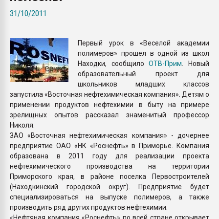
Всё, что касается выду
31/10/2011
бутылок
Первый урок в «Веселой академии
ПЕРЕЙТИ НА 
полимеров» прошел в одной из школ
Находки, сообщило
ОТВ-Прим
. Новый
образовательный проект для
школьников младших классов
запустила «Восточная нефтехимическая компания». Детям о
применении продуктов нефтехимии в быту на примере
зрелищных опытов рассказал знаменитый профессор
Николя.
ЗАО «Восточная нефтехимическая компания» - дочернее
предприятие ОАО «НК «Роснефть» в Приморье. Компания
образована в 2011 году для реализации проекта
нефтехимического производства на территории
Приморского края, в районе поселка Первостроителей
(Находкинский городской округ). Предприятие будет
специализироваться на выпуске полимеров, а также
производить ряд других продуктов нефтехимии.
«Нефтяная компания «Роснефть» по всей стране открывает