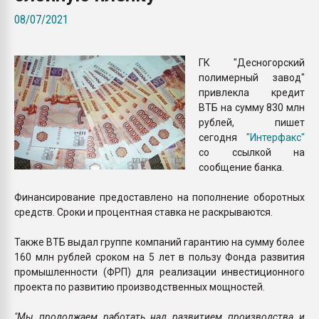
Всё, что касается выду
08/07/2021
бутылок
ГК "Десногорский
ПЕРЕЙТИ НА 
полимерный завод"
привлекла кредит
ВТБ на сумму 830 млн
рублей, пишет
сегодня
"Интерфакс"
со ссылкой на
сообщение банка.
Финансирование предоставлено на пополнение оборотных
средств. Сроки и процентная ставка не раскрываются.
Также ВТБ выдал группе компаний гарантию на сумму более
160 млн рублей сроком на 5 лет в пользу Фонда развития
промышленности (ФРП) для реализации инвестиционного
проекта по развитию производственных мощностей.
"Мы продолжаем работать над развитием производства и