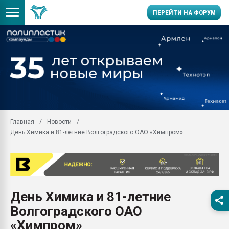
ПЕРЕЙТИ НА ФОРУМ
Продажа готового бизн
производство SPC лам
цикла
29.07.2026 ФРП помог 
заводу пластмасс" зах
ППЭ
Главная
Новости
Помощь в подборе мат
День Химика и 81-летние Волгоградского ОАО «Химпром»
Вакуум-формовочные 
ближайшее подмосковье
Подмосковье, Москва
28.07.2026 Автоматиза
первый план в перераб
День Химика и 81-летние
пластмасс
Волгоградского ОАО
28.07.2026 "Техноникол
ситуацией на строител
«Химпром»