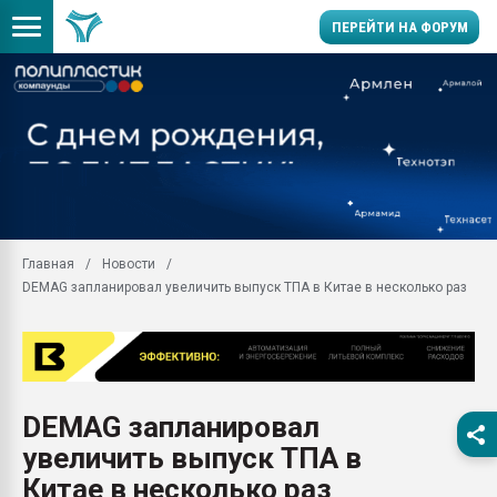
ПЕРЕЙТИ НА ФОРУМ
Продажа готового бизн
производство SPC лам
цикла
29.07.2026 ФРП помог 
заводу пластмасс" зах
ППЭ
Главная
Новости
Помощь в подборе мат
DEMAG запланировал увеличить выпуск ТПА в Китае в несколько раз
Вакуум-формовочные 
ближайшее подмосковье
Подмосковье, Москва
28.07.2026 Автоматиза
первый план в перераб
DEMAG запланировал
пластмасс
увеличить выпуск ТПА в
28.07.2026 "Техноникол
ситуацией на строител
Китае в несколько раз