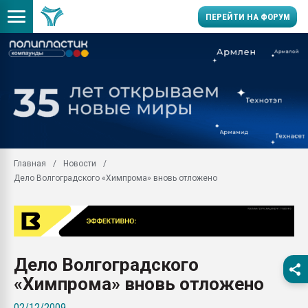
ПЕРЕЙТИ НА ФОРУМ
Продажа готового бизн
производство SPC лам
цикла
29.07.2026 ФРП помог 
заводу пластмасс" зах
ППЭ
Главная
Новости
Помощь в подборе мат
Дело Волгоградского «Химпрома» вновь отложено
Вакуум-формовочные 
ближайшее подмосковье
Подмосковье, Москва
28.07.2026 Автоматиза
первый план в перераб
Дело Волгоградского
пластмасс
«Химпрома» вновь отложено
28.07.2026 "Техноникол
ситуацией на строител
02/12/2009