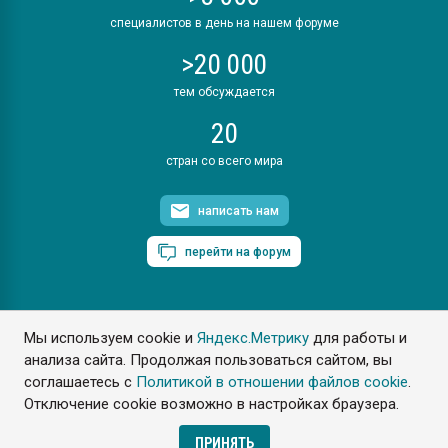
специалистов в день на нашем форуме
>20 000
тем обсуждается
20
стран со всего мира
написать нам
перейти на форум
Мы используем cookie и
Яндекс.Метрику
для работы и
ПластЭксперт © 2006. Все права защищены
анализа сайта. Продолжая пользоваться сайтом, вы
Разрешается копирование материалов сайта с обязательной
ссылкой на www.e-plastic.ru
соглашаетесь с
Политикой в отношении файлов cookie
.
Отключение cookie возможно в настройках браузера.
Разработка сайта
ПРИНЯТЬ