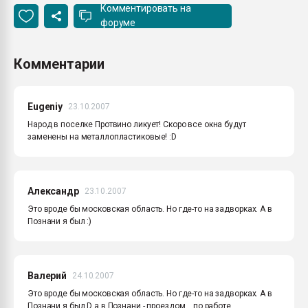
Комментировать на
форуме
Комментарии
Eugeniy
23.10.2007
Народ в поселке Протвино ликует! Скоро все окна будут
заменены на металлопластиковые! :D
Александр
23.10.2007
Это вроде бы московская область. Но где-то на задворках. А в
Познани я был :)
Валерий
24.10.2007
Это вроде бы московская область. Но где-то на задворках. А в
Познани я был D а в Познани - проездом... по работе...