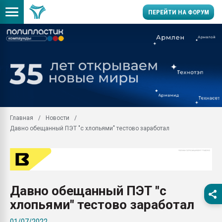
ПЕРЕЙТИ НА ФОРУМ
Продажа готового бизн
производство SPC лам
цикла
29.07.2026 ФРП помог 
заводу пластмасс" зах
ППЭ
Главная
Новости
Помощь в подборе мат
Давно обещанный ПЭТ "с хлопьями" тестово заработал
Вакуум-формовочные 
ближайшее подмосковье
Подмосковье, Москва
28.07.2026 Автоматиза
первый план в перераб
Давно обещанный ПЭТ "с
пластмасс
хлопьями" тестово заработал
28.07.2026 "Техноникол
ситуацией на строител
01/07/2022