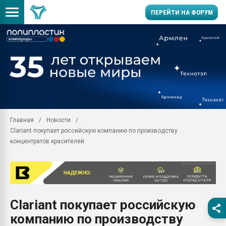
ПЕРЕЙТИ НА ФОРУМ
Помощь в подборе мат
Вакуум-формовочные 
ближайшее подмосковье
Подмосковье, Москва
28.07.2026 Автоматиза
первый план в перераб
Главная
Новости
пластмасс
Clariant покупает российскую компанию по производству
28.07.2026 "Техноникол
концентратов красителей
ситуацией на строител
Всё, что касается выду
бутылок
Материал поверхности 
вакуумного формовани
Clariant покупает российскую
компанию по производству
Продам отходы Компо
поликарбоната и АБС-п