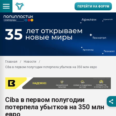
ПЕРЕЙТИ НА ФОРУМ
Продажа готового бизн
производство SPC лам
цикла
29.07.2026 ФРП помог 
заводу пластмасс" зах
ППЭ
Главная
Новости
Помощь в подборе мат
Ciba в первом полугодии потерпела убытков на 350 млн евро
Вакуум-формовочные 
ближайшее подмосковье
Подмосковье, Москва
28.07.2026 Автоматиза
первый план в перераб
Ciba в первом полугодии
пластмасс
потерпела убытков на 350 млн
28.07.2026 "Техноникол
ситуацией на строител
евро