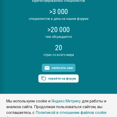
зарегистрированных специалистов
>3 000
специалистов в день на нашем форуме
>20 000
тем обсуждается
20
стран со всего мира
написать нам
перейти на форум
Мы используем cookie и
Яндекс.Метрику
для работы и
ПластЭксперт © 2006. Все права защищены
анализа сайта. Продолжая пользоваться сайтом, вы
Разрешается копирование материалов сайта с обязательной
ссылкой на www.e-plastic.ru
соглашаетесь с
Политикой в отношении файлов cookie
.