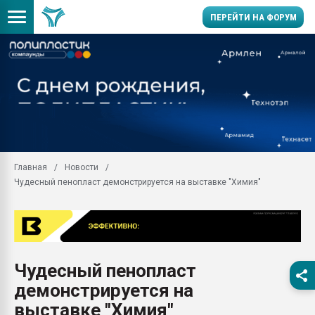
ПЕРЕЙТИ НА ФОРУМ
Продажа готового бизн
производство SPC лам
цикла
29.07.2026 ФРП помог 
заводу пластмасс" зах
ППЭ
Главная
Новости
Помощь в подборе мат
Чудесный пенопласт демонстрируется на выставке "Химия"
Вакуум-формовочные 
ближайшее подмосковье
Подмосковье, Москва
28.07.2026 Автоматиза
первый план в перераб
Чудесный пенопласт
пластмасс
демонстрируется на
28.07.2026 "Техноникол
ситуацией на строител
выставке "Химия"