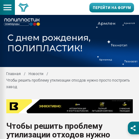
ПЕРЕЙТИ НА ФОРУМ
Продажа готового бизн
производство SPC лам
цикла
29.07.2026 ФРП помог 
заводу пластмасс" зах
ППЭ
Главная
Новости
Помощь в подборе мат
Чтобы решить проблему утилизации отходов нужно просто построить
Вакуум-формовочные 
завод
ближайшее подмосковье
Подмосковье, Москва
28.07.2026 Автоматиза
первый план в перераб
пластмасс
Чтобы решить проблему
28.07.2026 "Техноникол
утилизации отходов нужно
ситуацией на строител