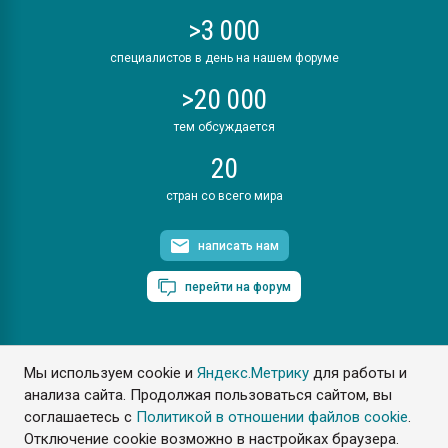
>3 000
специалистов в день на нашем форуме
>20 000
тем обсуждается
20
стран со всего мира
написать нам
перейти на форум
Мы используем cookie и
Яндекс.Метрику
для работы и
ПластЭксперт © 2006. Все права защищены
анализа сайта. Продолжая пользоваться сайтом, вы
Разрешается копирование материалов сайта с обязательной
ссылкой на www.e-plastic.ru
соглашаетесь с
Политикой в отношении файлов cookie
.
Отключение cookie возможно в настройках браузера.
Разработка сайта