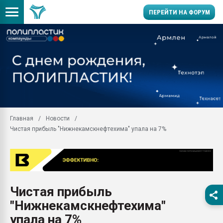
ПЕРЕЙТИ НА ФОРУМ
11.09.2020 Нанотрубки
универсальны, что рос
умельцы изготовили м
колонок полностью из 
Продажа готового бизн
производство SPC лам
цикла
Главная
Новости
Чистая прибыль "Нижнекамскнефтехима" упала на 7%
29.07.2026 ФРП помог 
заводу пластмасс" зах
ППЭ
Помощь в подборе мат
Вакуум-формовочные 
Чистая прибыль
ближайшее подмосковье
Подмосковье, Москва
"Нижнекамскнефтехима"
28.07.2026 Автоматиза
упала на 7%
первый план в перераб