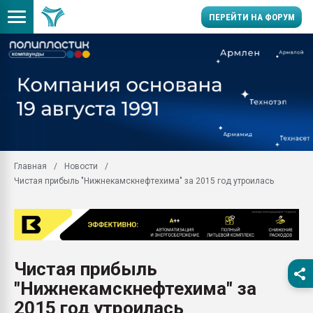
ПЕРЕЙТИ НА ФОРУМ
11.09.2020 Нанотрубки
универсальны, что рос
умельцы изготовили м
колонок полностью из 
Продажа готового бизн
производство SPC лам
цикла
Главная
Новости
Чистая прибыль "Нижнекамскнефтехима" за 2015 год утроилась
29.07.2026 ФРП помог 
заводу пластмасс" зах
ППЭ
Помощь в подборе мат
Вакуум-формовочные 
Чистая прибыль
ближайшее подмосковье
Подмосковье, Москва
"Нижнекамскнефтехима" за
28.07.2026 Автоматиза
2015 год утроилась
первый план в перераб