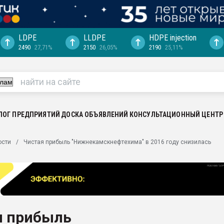
LDPE
LLDPE
HDPE injection
2490
27,71%
2150
26,05%
2190
25,11%
ериала
машины:
, с.-в.
ция выходит на
отке
ЛОГ ПРЕДПРИЯТИЙ
ДОСКА ОБЪЯВЛЕНИЙ
КОНСУЛЬТАЦИОННЫЙ ЦЕНТР
ь" довольна
ости
Чистая прибыль "Нижнекамскнефтехима" в 2016 году снизилась
ьном рынке
ва ПЭТ
пуансона для
я
я прибыль
зиция
ластика