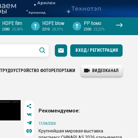
HDPE film
HDPE blow
PP hомо
2080
25,96%
2310
28,57%
2300
25,22%
ВХОД / РЕГИСТРАЦИЯ
ТРУДОУСТРОЙСТВО
ФОТОРЕПОРТАЖИ
ВИДЕОКАНАЛ
Рекомендуемое:
17/04/2026
Крупнейшая мировая выставка
пластмасс CHINAPLAS 2026 открывается