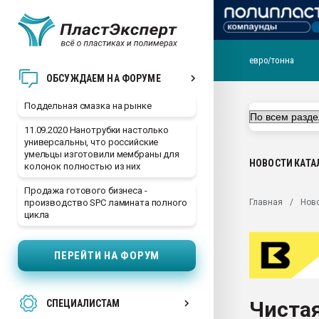
евро/тонна
Помощь в подборе мат
ОБСУЖДАЕМ НА ФОРУМЕ
Вакуум-формовочные 
Поддельная смазка на рынке
ближайшее подмосковье
Подмосковье, Москва
11.09.2020 Нанотрубки настолько
универсальны, что российские
28.07.2026 Автоматиза
умельцы изготовили мембраны для
первый план в перераб
НОВОСТИ
КАТА
колонок полностью из них
пластмасс
Продажа готового бизнеса -
28.07.2026 "Техноникол
Главная
Нов
производство SPC ламината полного
ситуацией на строител
цикла
Всё, что касается выду
бутылок
ПЕРЕЙТИ НА ФОРУМ
Материал поверхности 
вакуумного формовани
Чиста
СПЕЦИАЛИСТАМ
Продам отходы Компо
поликарбоната и АБС-п