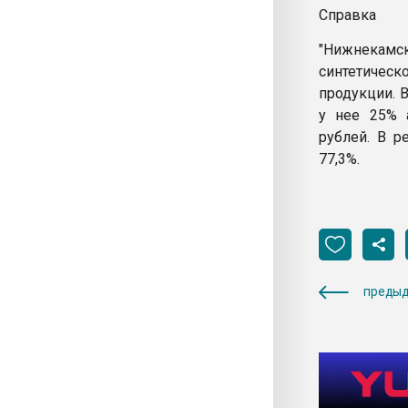
Справка
"Нижнекам
синтетичес
продукции. 
у нее 25% 
рублей. В р
77,3%.
предыд