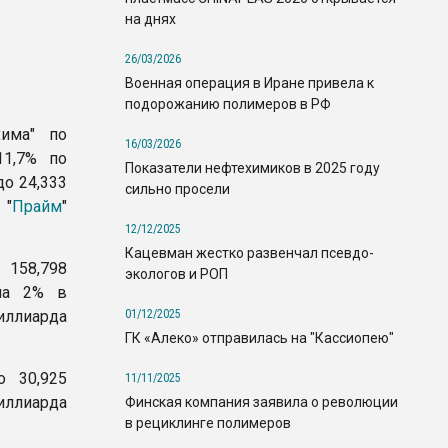
на днях
26/03/2026
Военная операция в Иране привела к
подорожанию полимеров в РФ
хима" по
16/03/2026
1,7% по
Показатели нефтехимиков в 2025 году
до 24,333
сильно просели
 "
Прайм
"
12/12/2025
Кацевман жестко развенчал псевдо-
 158,798
экологов и РОП
на 2% в
01/12/2025
иллиарда
ГК «Алеко» отправилась на "Кассиопею"
о 30,925
11/11/2025
миллиарда
Финская компания заявила о революции
в рециклинге полимеров