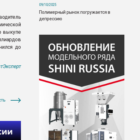
09/10/2025
Полимерный рынок погружается в
одитель
депрессию
мической
о выкупе
ллиардов
чился до
тЭксперт
сть