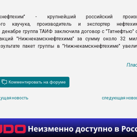
скнефтехим" - крупнейший российский произв
кого каучука, производитель и экспортер нефтехи
В декабре группа ТАИФ заключила договор с "Татнефтью" 
акций "Нижнекамскнефтехима" за сумму около 32 ми
езультате пакет группы в "Нижнекамскнефтехиме" увели
Плас
ущая новость
следующая ново