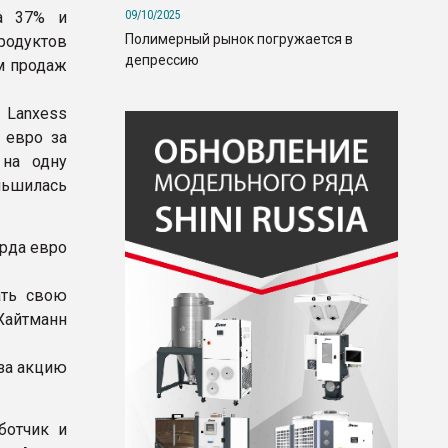
09/10/2025
а 37% и
Полимерный рынок погружается в
родуктов
депрессию
ем продаж
 Lanxess
 евро за
 на одну
ньшилась
арда евро
ать свою
 Хайтманн
 за акцию
ботчик и