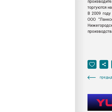
производите
торгуются н
В 2009 году
ООО "Ланксе
Нижегородс
производства
предыд