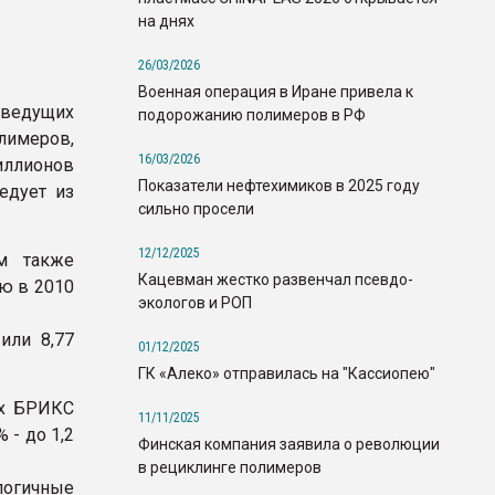
на днях
26/03/2026
Военная операция в Иране привела к
 ведущих
подорожанию полимеров в РФ
лимеров,
16/03/2026
иллионов
Показатели нефтехимиков в 2025 году
едует из
сильно просели
12/12/2025
м также
Кацевман жестко развенчал псевдо-
ию в 2010
экологов и РОП
или 8,77
01/12/2025
ГК «Алеко» отправилась на "Кассиопею"
ах БРИКС
11/11/2025
 - до 1,2
Финская компания заявила о революции
в рециклинге полимеров
логичные