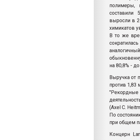
полимеры, 
составили 
выросли в 2
химикатов ув
В то же вре
сократилась
аналогичны
обыкновенну
на 80,8% - до
Выручка от 
против 1,83 
"Рекордные 
деятельност
(Axel C. Heitm
По состоянию
при общем п
Концерн Lan