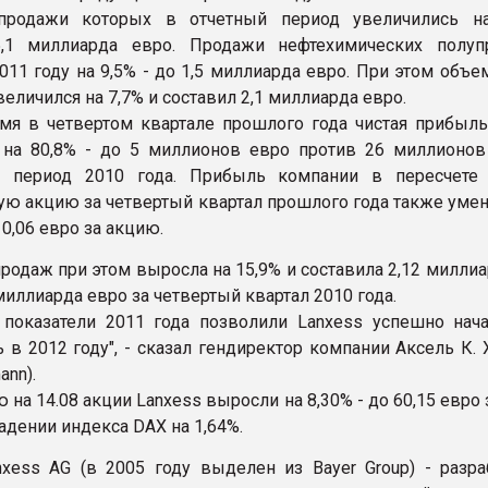
продажи которых в отчетный период увеличились н
5,1 миллиарда евро. Продажи нефтехимических полуп
011 году на 9,5% - до 1,5 миллиарда евро. При этом объ
еличился на 7,7% и составил 2,1 миллиарда евро.
мя в четвертом квартале прошлого года чистая прибыль
 на 80,8% - до 5 миллионов евро против 26 миллионов
й период 2010 года. Прибыль компании в пересчете
ю акцию за четвертый квартал прошлого года также уме
 0,06 евро за акцию.
продаж при этом выросла на 15,9% и составила 2,12 милли
миллиарда евро за четвертый квартал 2010 года.
показатели 2011 года позволили Lanxess успешно нач
ь в 2012 году", - сказал гендиректор компании Аксель К.
ann).
 на 14.08 акции Lanxess выросли на 8,30% - до 60,15 евро
адении индекса DAX на 1,64%.
xess AG (в 2005 году выделен из Bayer Group) - разра