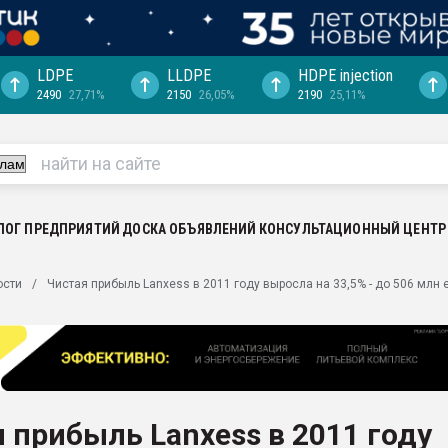
LDPE
LLDPE
HDPE injection
2490
27,71%
2150
26,05%
2190
25,11%
еса -
ината полного
"Ижевскому
ватить рынок
ЛОГ ПРЕДПРИЯТИЙ
ДОСКА ОБЪЯВЛЕНИЙ
КОНСУЛЬТАЦИОННЫЙ ЦЕНТР
ериала
машины:
ости
Чистая прибыль Lanxess в 2011 году выросла на 33,5% - до 506 млн 
, с.-в.
ция выходит на
отке
ь" довольна
 прибыль Lanxess в 2011 году
ьном рынке