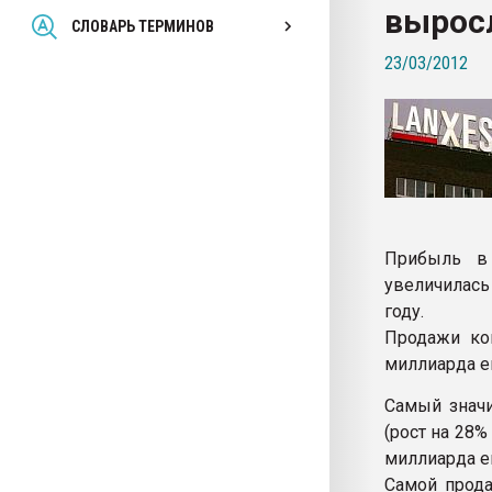
выросл
Всё, что касается выду
СЛОВАРЬ ТЕРМИНОВ
бутылок
23/03/2012
ПЕРЕЙТИ НА 
Прибыль в
увеличилась 
году.
Продажи ко
миллиарда е
Самый значи
(рост на 28%
миллиарда е
Самой прода