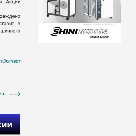
и. Акции
чреждено
строит в
 шинного
тЭксперт
сть