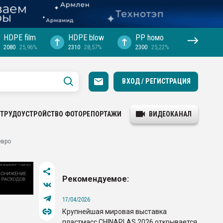
HDPE film
HDPE blow
PP hомо
2080
25,96%
2310
28,57%
2300
25,22%
ВХОД / РЕГИСТРАЦИЯ
ТРУДОУСТРОЙСТВО
ФОТОРЕПОРТАЖИ
ВИДЕОКАНАЛ
евро
Рекомендуемое:
17/04/2026
Крупнейшая мировая выставка
пластмасс CHINAPLAS 2026 открывается