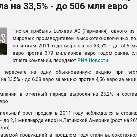
а на 33,5% - до 506 млн евро
ва ПЭТ
ФОРУМ
Чистая прибыль Lanxess AG (Германия), одного из
мировых производителей высокотехнологичных по
по итогам 2011 года выросла на 33,5% - до 506 м
евро против 379 миллионов евро годом ранее, сл
отчета компании, передают
РИА Новости
.
 пересчете на одну обыкновенную акцию при это
на 33,5% - до 6,08 евро за акцию против 4,56 евро за акц
мпании в отчетный период выросли на 23,2% и состав
вро.
тельный рост продаж в 2011 году наблюдался в стран
 - до 2,1 миллиарда евро) и Латинской Америке (рост на 26%
вро).
ваемой продукцией в прошлом году стали высокотехно