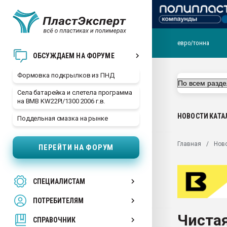
евро/тонна
Продажа готового бизн
ОБСУЖДАЕМ НА ФОРУМЕ
производство SPC лам
цикла
Формовка подкрылков из ПНД
29.07.2026 ФРП помог 
Села батарейка и слетела программа
заводу пластмасс" зах
на BMB KW22PI/1300 2006 г.в.
ППЭ
НОВОСТИ
КАТА
Поддельная смазка на рынке
Помощь в подборе мат
Вакуум-формовочные 
Главная
Нов
ПЕРЕЙТИ НА ФОРУМ
ближайшее подмосковье
Подмосковье, Москва
28.07.2026 Автоматиза
СПЕЦИАЛИСТАМ
первый план в перераб
пластмасс
ПОТРЕБИТЕЛЯМ
28.07.2026 "Техноникол
Чистая
ситуацией на строител
СПРАВОЧНИК