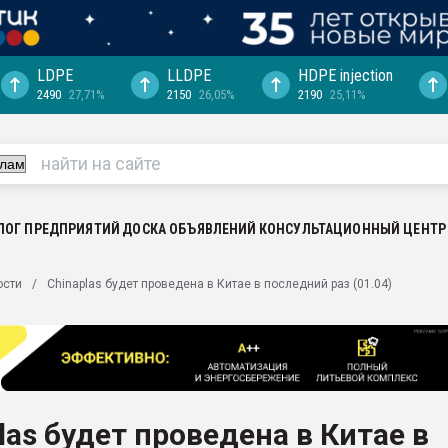
LDPE
LLDPE
HDPE injection
2490
27,71%
2150
26,05%
2190
25,11%
ериала
машины:
, с.-в.
ция выходит на
отке
ЛОГ ПРЕДПРИЯТИЙ
ДОСКА ОБЪЯВЛЕНИЙ
КОНСУЛЬТАЦИОННЫЙ ЦЕНТР
ь" довольна
ости
Chinaplas будет проведена в Китае в последний раз (01.04)
ьном рынке
ва ПЭТ
пуансона для
я
las будет проведена в Китае в
зиция
ластика