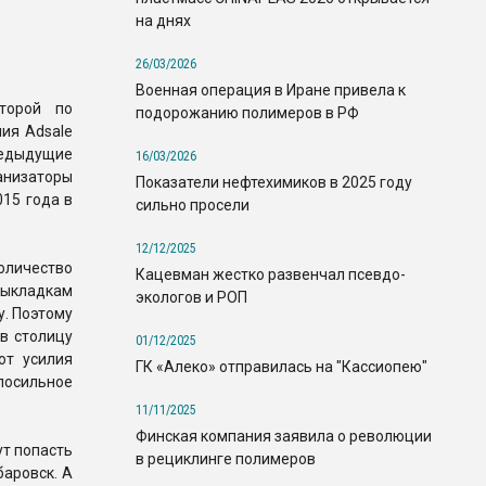
на днях
26/03/2026
Военная операция в Иране привела к
торой по
подорожанию полимеров в РФ
ия Adsale
едыдущие
16/03/2026
низаторы
Показатели нефтехимиков в 2025 году
15 года в
сильно просели
12/12/2025
количество
Кацевман жестко развенчал псевдо-
 выкладкам
экологов и РОП
у. Поэтому
в столицу
01/12/2025
ют усилия
ГК «Алеко» отправилась на "Кассиопею"
посильное
11/11/2025
Финская компания заявила о революции
ут попасть
в рециклинге полимеров
баровск. А