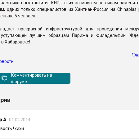
участников выставки из КНР, то их во многом по силам заменит
м, одних только специалистов из Хайтиан-Россия на Chinaplas 
еньше 5 человек.
бладает прекрасной инфраструктурой для проведения межд
е уступающей лучшим образцам Парижа и Филадельфии. Жде
 в Хабаровске!
Пла
овости
Комментировать на
форуме
рии
р А
01.04.2014
вость ! хихи