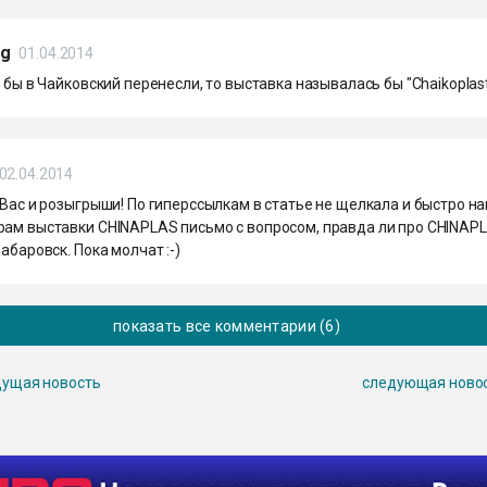
rg
01.04.2014
и бы в Чайковский перенесли, то выставка называлась бы "Chaikoplast"
02.04.2014
 Вас и розыгрыши! По гиперссылкам в статье не щелкала и быстро н
рам выставки CHINAPLAS письмо с вопросом, правда ли про CHINAP
Хабаровск. Пока молчат :-)
показать все комментарии (6)
ущая новость
следующая ново