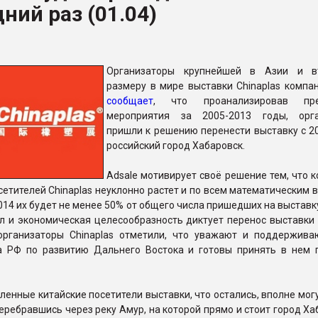
ний раз (01.04)
рный цвет
ФОРУМ
Организаторы крупнейшей в Азии и в
размеру в мире выставки Chinaplas компан
сообщает
, что проанализировав пр
мероприятия за 2005-2013 годы, орга
пришли к решению перенести выставку с 20
российский город Хабаровск.
Adsale мотивирует своё решение тем, что 
сетителей Chinaplas неуклонно растет и по всем математическим
2014 их будет не менее 50% от общего числа пришедших на выставк
л и экономическая целесообразность диктует перенос выставки 
рганизаторы Chinaplas отметили, что уважают и поддержива
а РФ по развитию Дальнего Востока и готовы принять в нем 
ленные китайские посетители выставки, что остались, вполне мог
 перебравшись через реку Амур, на которой прямо и стоит город Ха