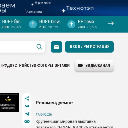
HDPE film
HDPE blow
PP hомо
2080
25,96%
2310
28,57%
2300
25,22%
ВХОД / РЕГИСТРАЦИЯ
ТРУДОУСТРОЙСТВО
ФОТОРЕПОРТАЖИ
ВИДЕОКАНАЛ
Рекомендуемое:
17/04/2026
Крупнейшая мировая выставка
пластмасс CHINAPLAS 2026 открывается