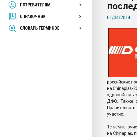
послед
ПОТРЕБИТЕЛЯМ
Armaloy PC/ABS-1IM че
СПРАВОЧНИК
01/04/2014
ПЕРЕЙТИ НА 
СЛОВАРЬ ТЕРМИНОВ
российских по
на Chinaplas-
здравый смыс
ДФО. Также о
Правительств
участие.
Те немногочис
на Chinaplas,