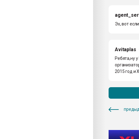
agent_se
Эх, вот есл
Avitaplas
Ребята,ну у
организато
2015 год и 
предыд