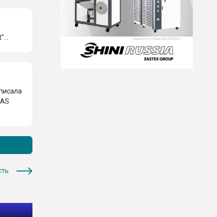
...
аписала
LAS
сть