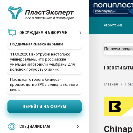
евро/тонна
Помощь в подборе мат
ОБСУЖДАЕМ НА ФОРУМЕ
Вакуум-формовочные 
Поддельная смазка на рынке
ближайшее подмосковье
Подмосковье, Москва
11.09.2020 Нанотрубки настолько
универсальны, что российские
28.07.2026 Автоматиза
умельцы изготовили мембраны для
первый план в перераб
НОВОСТИ
КАТА
колонок полностью из них
пластмасс
Продажа готового бизнеса -
28.07.2026 "Техноникол
Главная
Нов
производство SPC ламината полного
ситуацией на строител
цикла
Всё, что касается выду
бутылок
ПЕРЕЙТИ НА ФОРУМ
Материал поверхности 
вакуумного формовани
Chinap
СПЕЦИАЛИСТАМ
Продам отходы Компо
поликарбоната и АБС-п