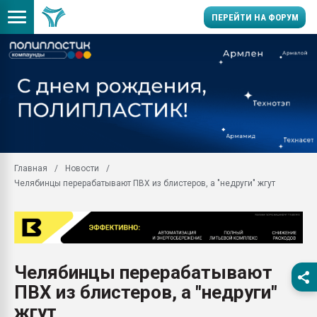
ПЕРЕЙТИ НА ФОРУМ
Помощь в подборе мат
Вакуум-формовочные 
ближайшее подмосковье
Подмосковье, Москва
28.07.2026 Автоматиза
первый план в перераб
Главная
Новости
пластмасс
Челябинцы перерабатывают ПВХ из блистеров, а "недруги" жгут
28.07.2026 "Техноникол
ситуацией на строител
Всё, что касается выду
бутылок
Челябинцы перерабатывают
Материал поверхности 
вакуумного формовани
ПВХ из блистеров, а "недруги"
Продам отходы Компо
жгут
поликарбоната и АБС-п