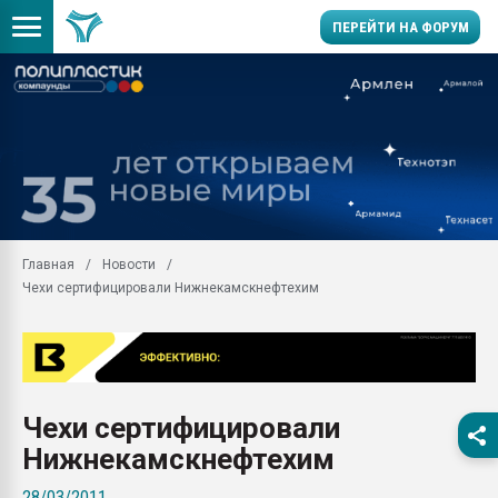
ПЕРЕЙТИ НА ФОРУМ
11.09.2020 Нанотрубки
универсальны, что рос
умельцы изготовили м
колонок полностью из 
Продажа готового бизн
производство SPC лам
цикла
Главная
Новости
Чехи сертифицировали Нижнекамскнефтехим
29.07.2026 ФРП помог 
заводу пластмасс" зах
ППЭ
Помощь в подборе мат
Вакуум-формовочные 
Чехи сертифицировали
ближайшее подмосковье
Подмосковье, Москва
Нижнекамскнефтехим
28.07.2026 Автоматиза
28/03/2011
первый план в перераб