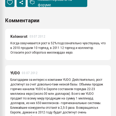
форуме
Комментарии
Kolovorot
03.07.2012
Когда озвучивается рост в 52% подсознательно чувствуешь, что
в 2010 продали 10 торпед, в 2011 12 торпед и коллектор.
Огласите рост оборота в миллиардах евро.
YUDO
03.07.2012
Благодарим за интерес к компании YUDO. Действительно, рост
достигнут за счет довольно-таки низкой базы. Объемы продаж
горячих каналов YUDO в Европе составили порядка 22-23
миллиона евро (около 30 млн долларов). Всего же YUDO
продает по всему миру продукции на сумму 1 миллиард
долларов, из них 650 миллионов - горячеканальные системы.
Ближайшие конкуренты отстают в 2,5-3 раза. Возвращаясь к
Европе, думаю и в 2012 году будет достигнут очень